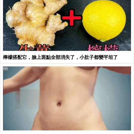
檸檬搭配它，臉上斑點全部消失了，小肚子都變平坦了
PR