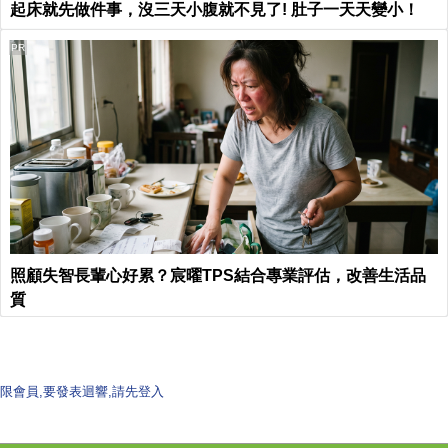
起床就先做件事，沒三天小腹就不見了! 肚子一天天變小！
PR
照顧失智長輩心好累？宸曜TPS結合專業評估，改善生活品
質
限會員,要發表迴響,請先登入