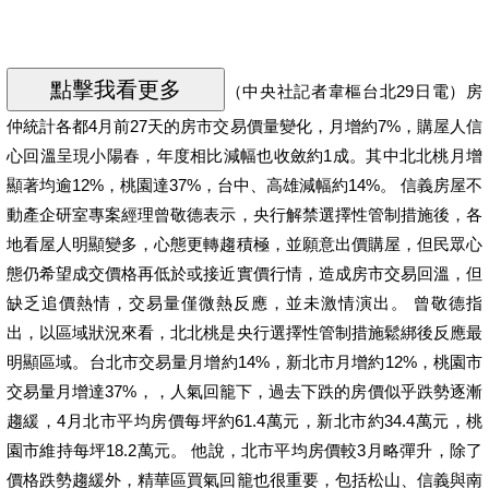
（中央社記者韋樞台北29日電）房
仲統計各都4月前27天的房市交易價量變化，月增約7%，購屋人信
心回溫呈現小陽春，年度相比減幅也收斂約1成。其中北北桃月增
顯著均逾12%，桃園達37%，台中、高雄減幅約14%。 信義房屋不
動產企研室專案經理曾敬德表示，央行解禁選擇性管制措施後，各
地看屋人明顯變多，心態更轉趨積極，並願意出價購屋，但民眾心
態仍希望成交價格再低於或接近實價行情，造成房市交易回溫，但
缺乏追價熱情，交易量僅微熱反應，並未激情演出。 曾敬德指
出，以區域狀況來看，北北桃是央行選擇性管制措施鬆綁後反應最
明顯區域。台北市交易量月增約14%，新北市月增約12%，桃園市
交易量月增達37%，，人氣回籠下，過去下跌的房價似乎跌勢逐漸
趨緩，4月北市平均房價每坪約61.4萬元，新北市約34.4萬元，桃
園市維持每坪18.2萬元。 他說，北市平均房價較3月略彈升，除了
價格跌勢趨緩外，精華區買氣回籠也很重要，包括松山、信義與南