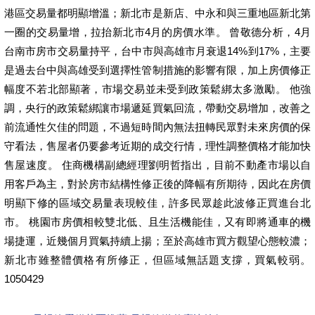
港區交易量都明顯增溫；新北市是新店、中永和與三重地區新北第
一圈的交易量增，拉抬新北市4月的房價水準。 曾敬德分析，4月
台南市房市交易量持平，台中市與高雄市月衰退14%到17%，主要
是過去台中與高雄受到選擇性管制措施的影響有限，加上房價修正
幅度不若北部顯著，市場交易並未受到政策鬆綁太多激勵。 他強
調，央行的政策鬆綁讓市場遞延買氣回流，帶動交易增加，改善之
前流通性欠佳的問題，不過短時間內無法扭轉民眾對未來房價的保
守看法，售屋者仍要參考近期的成交行情，理性調整價格才能加快
售屋速度。 住商機構副總經理劉明哲指出，目前不動產市場以自
用客戶為主，對於房市結構性修正後的降幅有所期待，因此在房價
明顯下修的區域交易量表現較佳，許多民眾趁此波修正買進台北
市。 桃園市房價相較雙北低、且生活機能佳，又有即將通車的機
場捷運，近幾個月買氣持續上揚；至於高雄市買方觀望心態較濃；
新北市雖整體價格有所修正，但區域無話題支撐，買氣較弱。
1050429