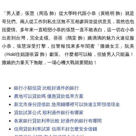
「男人婆」張慧（周迅 飾）從大學時代跟小恭（黃曉明 飾）就是
哥兒們。兩人從工作到私生活無不互相參與並提供意見，當然也包
括愛情。多年來一直暗戀小恭的張慧一直不敢表白，這一切在小恭
出差到台灣，完全走樣。蓓蓓（隋棠 飾）嬌滴滴的魅力火速征服
小恭，張慧深受打擊，拉警報找來多年閨蜜「撒嬌女王」阮美
（Hold住姐謝依霖 飾）獻策。 什麼都可以輸，但搶男人只能贏！
撒嬌的力量天下無敵，一場心機大戰就要開始！
銀行小額信貸 比較好過件的銀行
農地可以貸款嗎 優惠貸款低率方案
新北市身分證借款 急用錢哪裡可以快速立即預借現金
貸款試算公式 順利過件銀行有哪家
各家銀行貸款利率比較 好過件的銀行有哪間
信用貸款利率試算 信用不好怎麼安全借錢