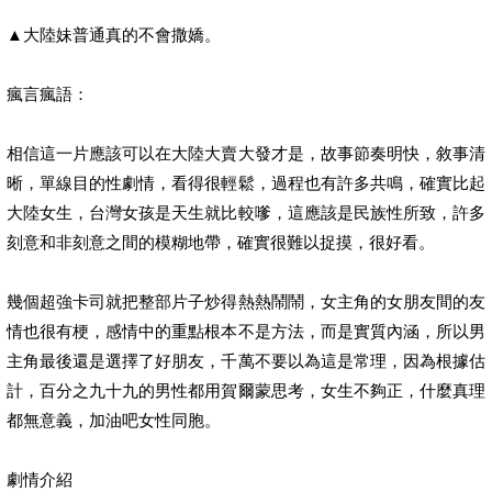
▲大陸妹普通真的不會撒嬌。
瘋言瘋語：
相信這一片應該可以在大陸大賣大發才是，故事節奏明快，敘事清
晰，單線目的性劇情，看得很輕鬆，過程也有許多共鳴，確實比起
大陸女生，台灣女孩是天生就比較嗲，這應該是民族性所致，許多
刻意和非刻意之間的模糊地帶，確實很難以捉摸，很好看。
幾個超強卡司就把整部片子炒得熱熱鬧鬧，女主角的女朋友間的友
情也很有梗，感情中的重點根本不是方法，而是實質內涵，所以男
主角最後還是選擇了好朋友，千萬不要以為這是常理，因為根據估
計，百分之九十九的男性都用賀爾蒙思考，女生不夠正，什麼真理
都無意義，加油吧女性同胞。
劇情介紹