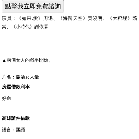
演員：《如果.愛》周迅、《海闊天空》黃曉明、《大稻埕》隋
棠、《小時代》謝依霖
▲兩個女人的戰爭開始。
片名：撒嬌女人最
房屋借款利率
好命
高雄證件借款
語言：國語