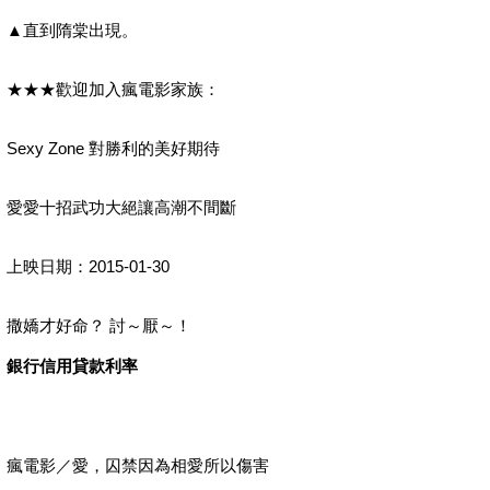
▲直到隋棠出現。
★★★歡迎加入瘋電影家族：
Sexy Zone 對勝利的美好期待
愛愛十招武功大絕讓高潮不間斷
上映日期：2015-01-30
撒嬌才好命？ 討～厭～！
銀行信用貸款利率
瘋電影／愛，囚禁因為相愛所以傷害