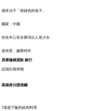
酒井法子「碧綠色的兔子」
國家：中國
佐佐木心音全裸演出人形少女
達米恩．赫斯特作
房屋修繕貸款 銀行
品測出致癌物
高雄身分證借錢
7道超下飯的絞肉料理