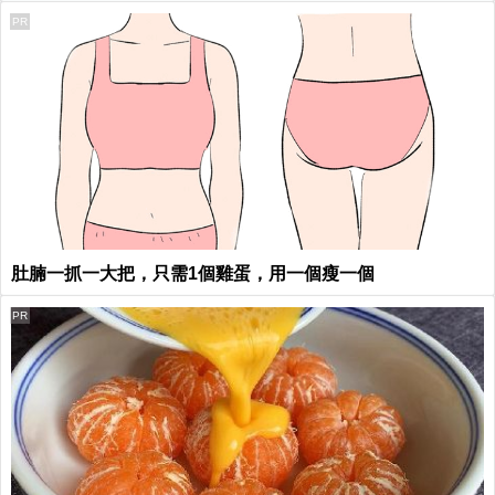
PR
肚腩一抓一大把，只需1個雞蛋，用一個瘦一個
PR