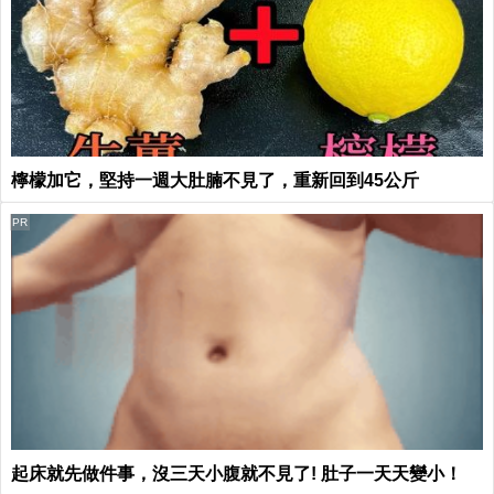
檸檬加它，堅持一週大肚腩不見了，重新回到45公斤
PR
起床就先做件事，沒三天小腹就不見了! 肚子一天天變小！