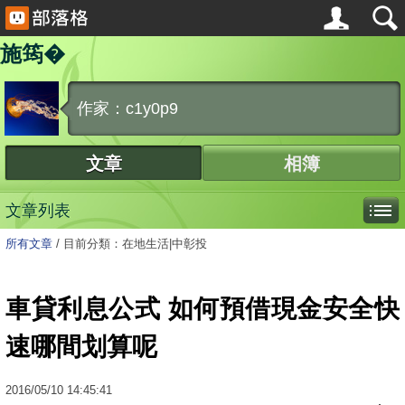
施筠�
作家：c1y0p9
文章
相簿
文章列表
所有文章
/
目前分類：在地生活|中彰投
車貸利息公式 如何預借現金安全快
速哪間划算呢
2016
/
05
/
10
14:45:41