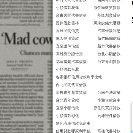
小額借款花蓮
原住民微笑貸款
台東民間代書借款
基隆創業貸款
證件借款雲林
屏東缺錢怎麼辦
高雄民間信貸
汽車借款利息
軍人信用貸款
新竹民間信貸
宜蘭證件借錢
新竹代書借款
高雄身分證借貸
台北小額借款
花蓮當鋪汽車借款
台東青創貸款
小額借款台北
各家銀行信用貸款利率比較
台北民間代書借款
南投青年創業貸款
台南合法當舖
台北青年貸款
小額借款台中
宜蘭小額借款
原住民買房貸款
小額借款彰化
高雄證件借款
彰化汽車借款免留車
信用貸款哪家利率低
高雄代書貸款