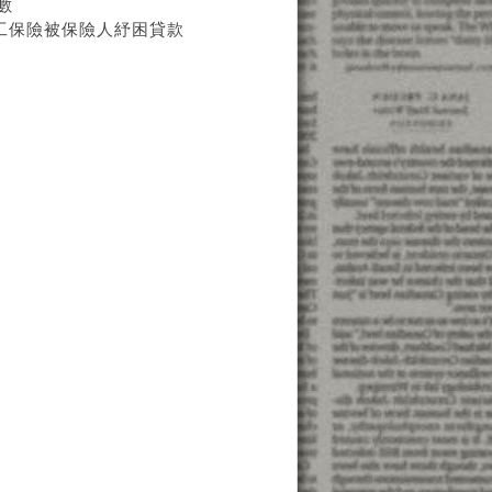
數
勞工保險被保險人紓困貸款