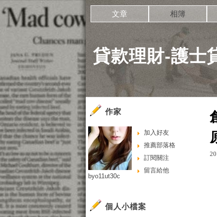
文章
相簿
貸款理財-護士
作家
加入好友
推薦部落格
20
訂閱關注
留言給他
byo11ut30c
個人小檔案