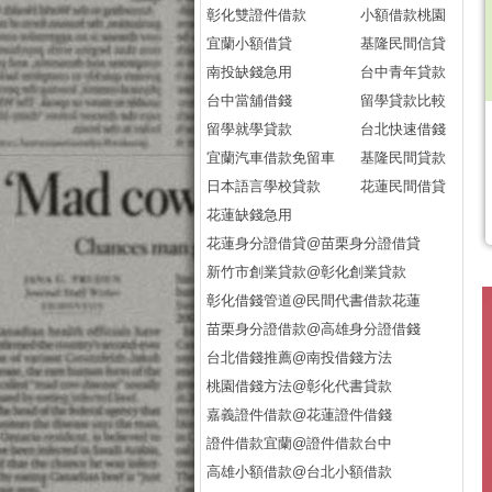
彰化雙證件借款
小額借款桃園
宜蘭小額借貸
基隆民間信貸
南投缺錢急用
台中青年貸款
台中當舖借錢
留學貸款比較
留學就學貸款
台北快速借錢
宜蘭汽車借款免留車
基隆民間貸款
日本語言學校貸款
花蓮民間借貸
花蓮缺錢急用
花蓮身分證借貸@苗栗身分證借貸
新竹市創業貸款@彰化創業貸款
彰化借錢管道@民間代書借款花蓮
苗栗身分證借款@高雄身分證借錢
台北借錢推薦@南投借錢方法
桃園借錢方法@彰化代書貸款
嘉義證件借款@花蓮證件借錢
證件借款宜蘭@證件借款台中
高雄小額借款@台北小額借款