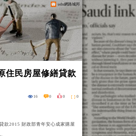
udn網路城邦
 原住民房屋修繕貸款
16
0
0
0
款2015 財政部青年安心成家購屋