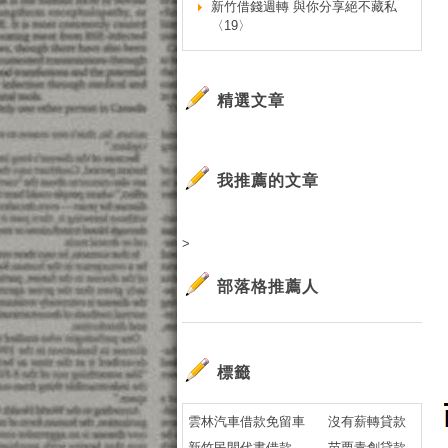
新竹借錢週轉 與你分享絕不藏私
〈19〉
精選文章
我推薦的文章
>
部落格推薦人
標籤
雲林汽車借款免留車
沒有薪轉貸款
新竹民間代書借款
苗栗青創貸款