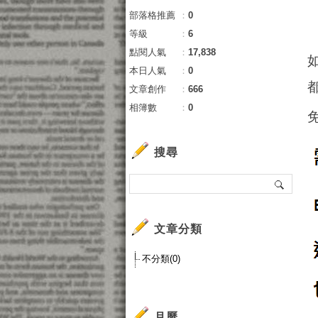
部落格推薦
：
0
等級
：
6
點閱人氣
：
17,838
本日人氣
：
0
文章創作
：
666
相簿數
：
0
搜尋
文章分類
不分類(0)
月曆