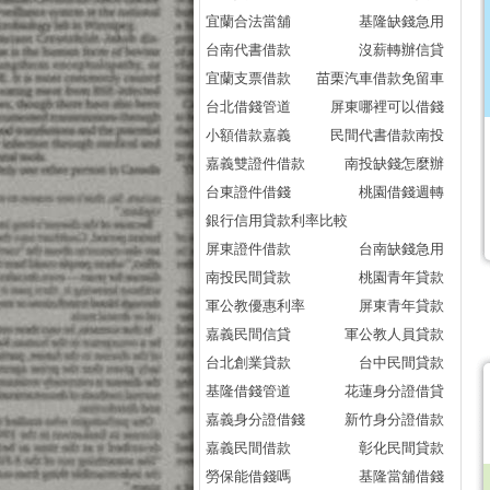
宜蘭合法當舖
基隆缺錢急用
台南代書借款
沒薪轉辦信貸
宜蘭支票借款
苗栗汽車借款免留車
台北借錢管道
屏東哪裡可以借錢
小額借款嘉義
民間代書借款南投
嘉義雙證件借款
南投缺錢怎麼辦
台東證件借錢
桃園借錢週轉
銀行信用貸款利率比較
屏東證件借款
台南缺錢急用
南投民間貸款
桃園青年貸款
軍公教優惠利率
屏東青年貸款
嘉義民間信貸
軍公教人員貸款
台北創業貸款
台中民間貸款
基隆借錢管道
花蓮身分證借貸
嘉義身分證借錢
新竹身分證借款
嘉義民間借款
彰化民間貸款
勞保能借錢嗎
基隆當舖借錢