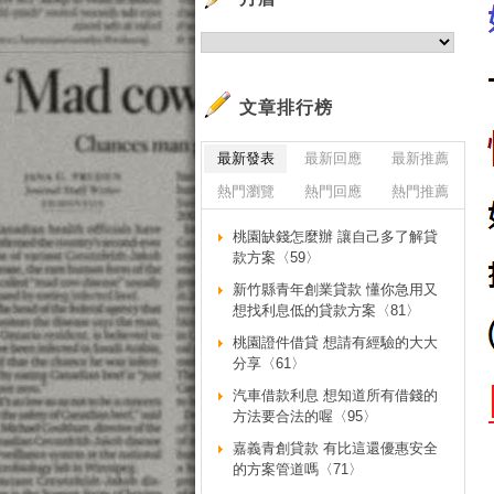
文章排行榜
最新發表
最新回應
最新推薦
熱門瀏覽
熱門回應
熱門推薦
桃園缺錢怎麼辦 讓自己多了解貸
款方案〈59〉
新竹縣青年創業貸款 懂你急用又
想找利息低的貸款方案〈81〉
桃園證件借貸 想請有經驗的大大
分享〈61〉
汽車借款利息 想知道所有借錢的
方法要合法的喔〈95〉
嘉義青創貸款 有比這還優惠安全
的方案管道嗎〈71〉