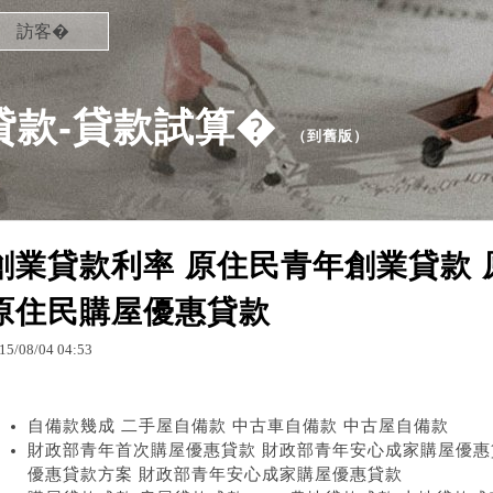
訪客�
貸款-貸款試算�
（
到舊版
）
創業貸款利率 原住民青年創業貸款
原住民購屋優惠貸款
15
/
08
/
04
04
:
53
自備款幾成 二手屋自備款 中古車自備款 中古屋自備款
財政部青年首次購屋優惠貸款 財政部青年安心成家購屋優惠貸
優惠貸款方案 財政部青年安心成家購屋優惠貸款