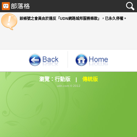
該帳號之會員由於違反「UDN網路城邦服務條款」
瀏覽：
行動版
|
傳統版
udn.com © 2012