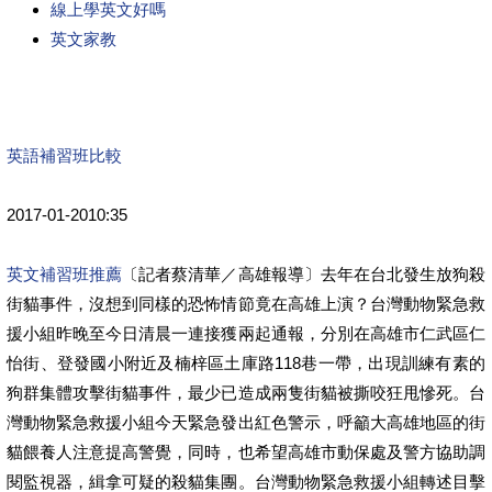
線上學英文好嗎
英文家教
英語補習班比較
2017-01-2010:35
英文補習班推薦
〔記者蔡清華／高雄報導〕去年在台北發生放狗殺
街貓事件，沒想到同樣的恐怖情節竟在高雄上演？台灣動物緊急救
援小組昨晚至今日清晨一連接獲兩起通報，分別在高雄市仁武區仁
怡街、登發國小附近及楠梓區土庫路118巷一帶，出現訓練有素的
狗群集體攻擊街貓事件，最少已造成兩隻街貓被撕咬狂甩慘死。台
灣動物緊急救援小組今天緊急發出紅色警示，呼籲大高雄地區的街
貓餵養人注意提高警覺，同時，也希望高雄市動保處及警方協助調
閱監視器，緝拿可疑的殺貓集團。台灣動物緊急救援小組轉述目擊