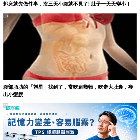
起床就先做件事，沒三天小腹就不見了! 肚子一天天變小！
PR
腹部脂肪的「剋星」找到了，常吃這幾物，吃走大肚囊，瘦
出小蠻腰
PR