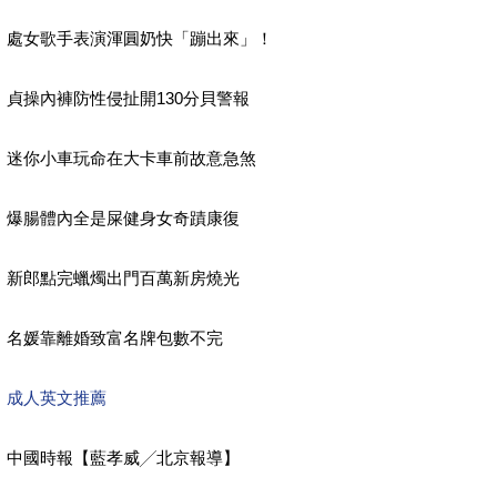
處女歌手表演渾圓奶快「蹦出來」！
貞操內褲防性侵扯開130分貝警報
迷你小車玩命在大卡車前故意急煞
爆腸體內全是屎健身女奇蹟康復
新郎點完蠟燭出門百萬新房燒光
名媛靠離婚致富名牌包數不完
成人英文推薦
中國時報【藍孝威╱北京報導】