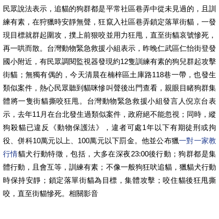
民眾說法表示，追貓的狗群都是平常社區巷弄中從未見過的，且訓
練有素，在狩獵時安靜無聲，狂竄入社區巷弄鎖定落單街貓，一發
現目標就群起圍攻，撲上前狠咬並用力狂甩，直至街貓哀號慘死，
再一哄而散。台灣動物緊急救援小組表示，昨晚仁武區仁怡街登發
國小附近，有民眾調閱監視器發現約12隻訓練有素的狗兒群起攻擊
街貓；無獨有偶的，今天清晨在楠梓區土庫路118巷一帶，也發生
類似案件，熱心民眾聽到貓咪慘叫聲後出門查看，親眼目睹狗群集
體將一隻街貓撕咬狂甩。台灣動物緊急救援小組發言人倪京台表
示，去年11月在台北發生過類似案件，政府絕不能忽視；同時，縱
狗殺貓已違反《動物保護法》，違者可處1年以下有期徒刑或拘
役、併科10萬元以上、100萬元以下罰金。他並公布獵
一對一家教
行情
貓犬行動特徵，包括，大多在深夜23:00後行動；狗群都是集
體行動，且會互等，訓練有素；不像一般狗狂吠追貓，獵貓犬行動
時保持安靜；鎖定落單街貓為目標，集體攻擊；咬住貓後狂甩撕
咬，直至街貓慘死。相關影音