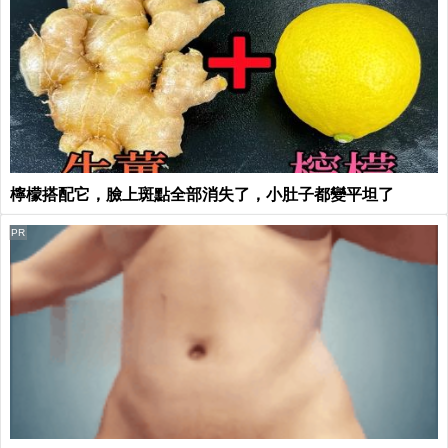
檸檬搭配它，臉上斑點全部消失了，小肚子都變平坦了
PR