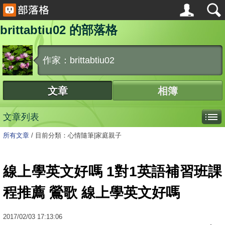
brittabtiu02 的部落格
作家：brittabtiu02
文章
相簿
文章列表
所有文章
/
目前分類：心情隨筆|家庭親子
線上學英文好嗎 1對1英語補習班課
程推薦 鶯歌 線上學英文好嗎
2017
/
02
/
03
17:13:06