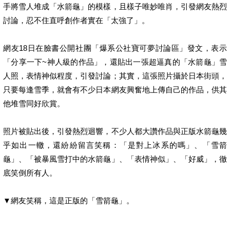
手將雪人堆成「水箭龜」的模樣，且樣子唯妙唯肖，引發網友熱烈
討論，忍不住直呼創作者實在「太強了」。
網友18日在臉書公開社團「爆系公社寶可夢討論區」發文，表示
「分享一下~神人級的作品」，還貼出一張超逼真的「水箭龜」雪
人照，表情神似程度，引發討論；其實，這張照片攝於日本街頭，
只要每逢雪季，就會有不少日本網友興奮地上傳自己的作品，供其
他堆雪同好欣賞。
照片被貼出後，引發熱烈迴響，不少人都大讚作品與正版水箭龜幾
乎如出一轍，還紛紛留言笑稱：「是對上冰系的嗎」、「雪箭
龜」、「被暴風雪打中的水箭龜」、「表情神似」、「好威」，徹
底笑倒所有人。
▼網友笑稱，這是正版的「雪箭龜」。