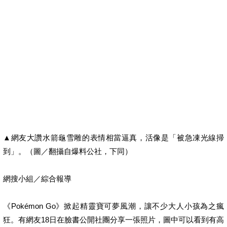
▲網友大讚水箭龜雪雕的表情相當逼真，活像是「被急凍光線掃
到」。（圖／翻攝自爆料公社，下同）
網搜小組／綜合報導
《Pokémon Go》掀起精靈寶可夢風潮，讓不少大人小孩為之瘋
狂。有網友18日在臉書公開社團分享一張照片，圖中可以看到有高