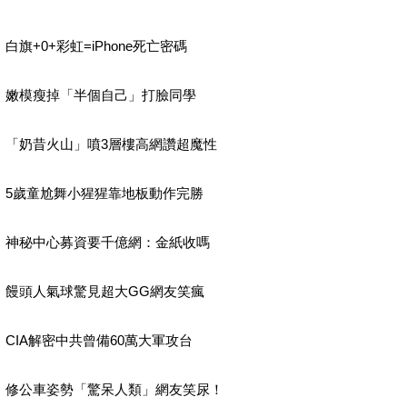
白旗+0+彩虹=iPhone死亡密碼
嫩模瘦掉「半個自己」打臉同學
「奶昔火山」噴3層樓高網讚超魔性
5歲童尬舞小猩猩靠地板動作完勝
神秘中心募資要千億網：金紙收嗎
饅頭人氣球驚見超大GG網友笑瘋
CIA解密中共曾備60萬大軍攻台
修公車姿勢「驚呆人類」網友笑尿！