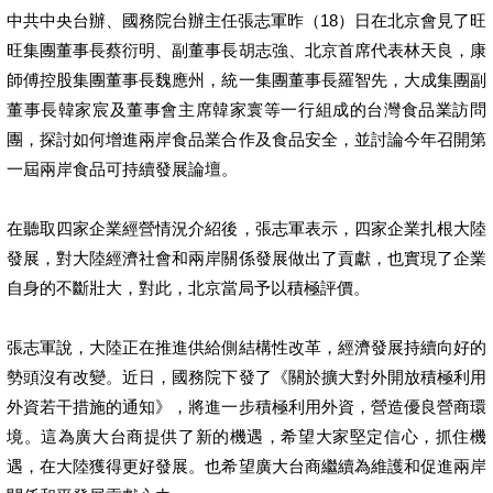
中共中央台辦、國務院台辦主任張志軍昨（18）日在北京會見了旺
旺集團董事長蔡衍明、副董事長胡志強、北京首席代表林天良，康
師傅控股集團董事長魏應州，統一集團董事長羅智先，大成集團副
董事長韓家宸及董事會主席韓家寰等一行組成的台灣食品業訪問
團，探討如何增進兩岸食品業合作及食品安全，並討論今年召開第
一屆兩岸食品可持續發展論壇。
在聽取四家企業經營情況介紹後，張志軍表示，四家企業扎根大陸
發展，對大陸經濟社會和兩岸關係發展做出了貢獻，也實現了企業
自身的不斷壯大，對此，北京當局予以積極評價。
張志軍說，大陸正在推進供給側結構性改革，經濟發展持續向好的
勢頭沒有改變。近日，國務院下發了《關於擴大對外開放積極利用
外資若干措施的通知》，將進一步積極利用外資，營造優良營商環
境。這為廣大台商提供了新的機遇，希望大家堅定信心，抓住機
遇，在大陸獲得更好發展。也希望廣大台商繼續為維護和促進兩岸