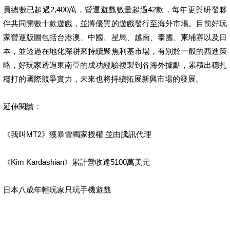
員總數已超過2,400萬，營運遊戲數量超過42款，每年更與研發夥
伴共同開數十款遊戲，並將優質的遊戲發行至海外市場。目前好玩
家營運版圖包括台港澳、中國、星馬、越南、泰國、柬埔寨以及日
本，並透過在地化深耕來持續聚焦利基市場，有別於一般的西進策
略，好玩家透過東南亞的成功經驗複製到各海外據點，累積出穩扎
穩打的國際競爭實力，未來也將持續拓展新興市場的發展。
延伸閱讀：
《我叫MT2》獲暴雪獨家授權 並由騰訊代理
《Kim Kardashian》累計營收達5100萬美元
日本八成年輕玩家只玩手機遊戲