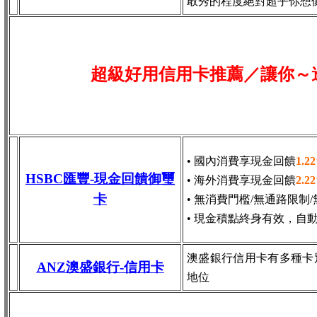
敢秀的程度絕對超乎你想
超級好用信用卡推薦／讓你～
• 國內消費享現金回饋
1.2
HSBC匯豐-現金回饋御璽
• 海外消費享現金回饋
2.2
卡
• 無消費門檻/無通路限制
• 現金積點終身有效，自
澳盛銀行信用卡有多種卡
ANZ澳盛銀行-信用卡
地位