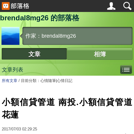
brendal8mg26 的部落格
作家：brendal8mg26
文章
相簿
文章列表
所有文章
/
目前分類：心情隨筆|心情日記
小額信貸管道 南投.小額信貸管道
花蓮
2017
/
07
/
03
02:29:25