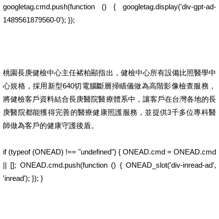
googletag.cmd.push(function () { googletag.display('div-gpt-ad-
1489561879560-0'); });
桃園長庚健檢中心主任褚柏顯指出，健檢中心所有設備比照醫學中
心規格，採用新型640切電腦斷層掃瞄儀做為高階影像檢查服務，
將健檢客戶資料結合長庚醫院醫療體系中，讓客戶在台灣各地的長
庚醫院都能獲得完善的醫療健康照護服務，並提供3千多位專科醫
師做為客戶的健康守護後盾。
if (typeof (ONEAD) !== "undefined") { ONEAD.cmd = ONEAD.cmd
|| []; ONEAD.cmd.push(function () { ONEAD_slot('div-inread-ad',
'inread'); }); }