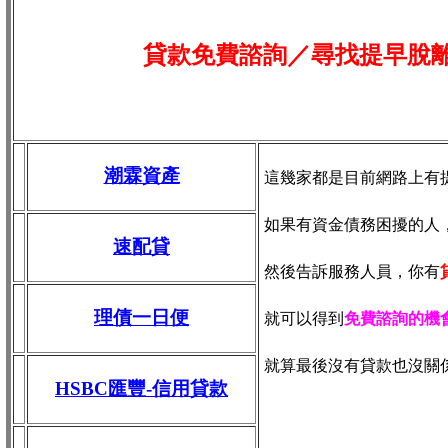
貸款免費諮詢／尋找
提早脫
潮霖資產
這幾家都是目前網路上有
如果有資金債務困擾的人
速配貸
然後告訴服務人員，你有
理債一日便
就可以得到
免費諮詢的機
就算最後沒有貸款也沒關
HSBC匯豐-信用貸款