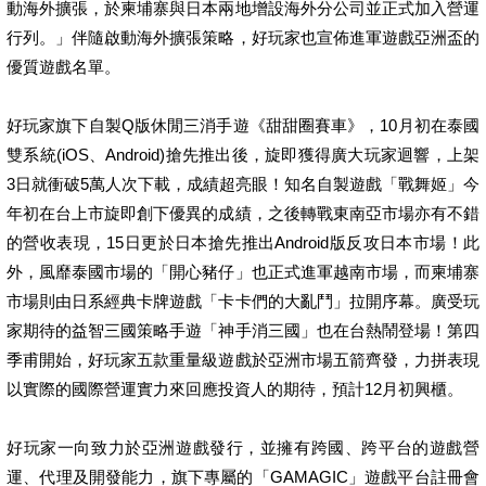
動海外擴張，於柬埔寨與日本兩地增設海外分公司並正式加入營運
行列。」伴隨啟動海外擴張策略，好玩家也宣佈進軍遊戲亞洲盃的
優質遊戲名單。
好玩家旗下自製Q版休閒三消手遊《甜甜圈賽車》，10月初在泰國
雙系統(iOS、Android)搶先推出後，旋即獲得廣大玩家迴響，上架
3日就衝破5萬人次下載，成績超亮眼！知名自製遊戲「戰舞姬」今
年初在台上市旋即創下優異的成績，之後轉戰東南亞市場亦有不錯
的營收表現，15日更於日本搶先推出Android版反攻日本市場！此
外，風靡泰國市場的「開心豬仔」也正式進軍越南市場，而柬埔寨
市場則由日系經典卡牌遊戲「卡卡們的大亂鬥」拉開序幕。廣受玩
家期待的益智三國策略手遊「神手消三國」也在台熱鬧登場！第四
季甫開始，好玩家五款重量級遊戲於亞洲市場五箭齊發，力拼表現
以實際的國際營運實力來回應投資人的期待，預計12月初興櫃。
好玩家一向致力於亞洲遊戲發行，並擁有跨國、跨平台的遊戲營
運、代理及開發能力，旗下專屬的「GAMAGIC」遊戲平台註冊會