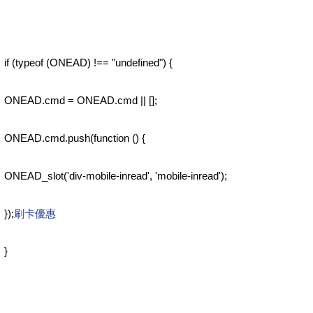
if (typeof (ONEAD) !== "undefined") {
ONEAD.cmd = ONEAD.cmd || [];
ONEAD.cmd.push(function () {
ONEAD_slot('div-mobile-inread', 'mobile-inread');
});
刷卡優惠
}