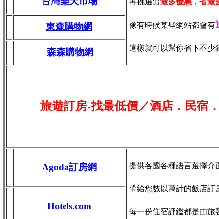
台灣樂天市場
再挑選出
最多優惠
，
省最
像有時候某些網站都會有
東森購物網
這樣就可以幫你省下不少
森森購物網
旅遊訂房-找最低價／酒店．民宿
提供各國各種語言選擇介
Agoda訂房網
帶給您數以萬計的飯店訂
Hotels.com
每一份住宿評鑑都是由旅