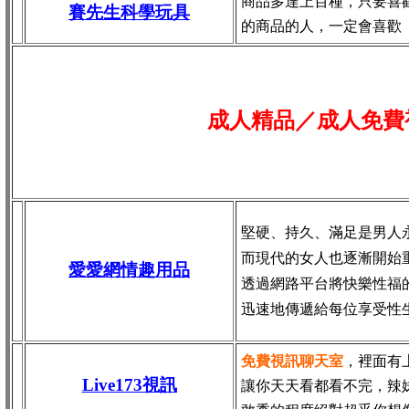
商品多達上百種，只要喜
賽先生科學玩具
的商品的人，一定會喜歡
成人精品／成人免費
堅硬、持久、滿足是男人
而現代的女人也逐漸開始
愛愛網情趣用品
透過網路平台將快樂性福
迅速地傳遞給每位享受性
免費視訊聊天室
，裡面有
Live173視訊
讓你天天看都看不完，辣