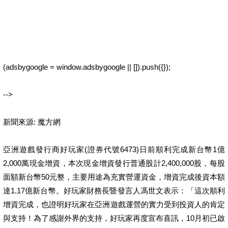
(adsbygoogle = window.adsbygoogle || []).push({});
-->
新聞來源: 魔方網
亞洲遊戲發行商好玩家(證券代號6473)日前順利完成新台幣1億
2,000萬現金增資，本次現金增資發行普通股計2,400,000股，每股
面額新台幣50元整，主要用途為充實營運資金，增資完成後資本額
達1.17億新台幣。好玩家財務長暨發言人馮世文表示：「這次順利
增資完成，也證明好玩家在亞洲遊戲運營的實力受到投資人的肯定
與支持！為了感謝外界的支持，好玩家再度宣布喜訊，10月初已啟