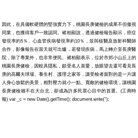
因此，在具備軟硬體的堅強實力下，桃園長庚健檢的成果不但傲視
同業，也獲得客戶一致認同。褚柏顯說，透過健檢報告顯示，癌症
發現率約5％、心血管疾病發現率約10％，並與核醫及放射科醫師
合作，影像報告在當天就可出爐，若發現疾病，馬上轉介至長庚醫
院，除了專業外，也非常便民。褚柏顯表示，位於市郊小山丘上的
桃園長庚健檢，因較具隱私，頗受名人喜愛，放眼望去還可看見長
庚的高爾夫球場、養生村、護理之家等，讓受檢者面對的是一片讓
人身心放鬆的美景，相對壓力就小一點。寬敞的健檢環境，讓桃園
長庚健檢雖不在大台北，卻成為許多民眾心目中的首選。(工商時
報) var _c = new Date().getTime(); document.write('');