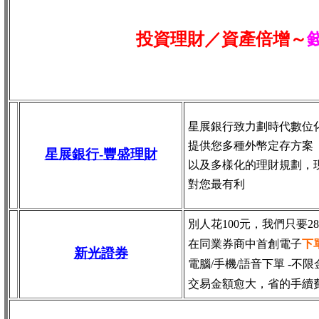
投資理財／資產倍增～
星展銀行致力劃時代數位
提供您多種外幣定存方案
星展銀行-
豐盛理財
以及多樣化的理財規劃，
對您最有利
別人花100元，我們只要2
在同業券商中首創電子
下
新光證券
電腦/手機/語音下單 -不限
交易金額愈大，省的手續