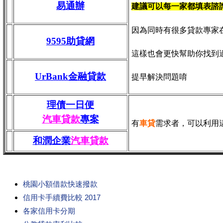
易通辦
建議可以每一家都填表諮
因為同時有很多貸款專家
9595助貸網
這樣也會更快幫助你找到
UrBank金融貸款
提早解決問題唷
理債一日便
汽車貸款
專案
有
車貸
需求者，可以利用
和潤企業
汽車貸款
桃園小額借款快速撥款
信用卡手續費比較 2017
各家信用卡分期