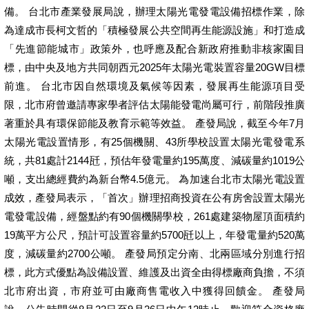
備。 台北市產業發展局說，辦理太陽光電發電設備招標作業，除
為達成市長柯文哲的「積極發展公共空間再生能源設施」和打造成
「先進節能城市」政策外，也呼應及配合新政府推動非核家園目
標，由中央及地方共同朝西元2025年太陽光電裝置容量20GW目標
前進。 台北市因自然環境及氣候等因素，發展再生能源項目受
限，北市府曾邀請專家學者評估太陽能發電尚屬可行，前階段推廣
著重於具有環保節能及教育示範等效益。 產發局說，截至今年7月
太陽光電設置情形，有25個機關、43所學校設置太陽光電發電系
統，共81處計2144瓩，預估年發電量約195萬度、減碳量約1019公
噸，支出總經費約為新台幣4.5億元。 為加速台北市太陽光電設置
成效，產發局表示，「首次」辦理招商投資在公有房舍設置太陽光
電發電設備，經盤點約有90個機關學校，261處建築物屋頂面積約
19萬平方公尺，預計可設置容量約5700瓩以上，年發電量約520萬
度，減碳量約2700公噸。 產發局預定分南、北兩區域分別進行招
標，此方式優點為設備設置、維護及出資全由得標廠商負擔，不須
北市府出資，市府並可由廠商售電收入中獲得回饋金。 產發局