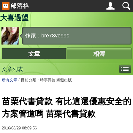
大喜過望
作家：bre78vo99c
文章
相簿
文章列表
所有文章
/
目前分類：時事評論|媒體出版
苗栗代書貸款 有比這還優惠安全的
方案管道嗎 苗栗代書貸款
2016
/
08
/
29
08:09:56