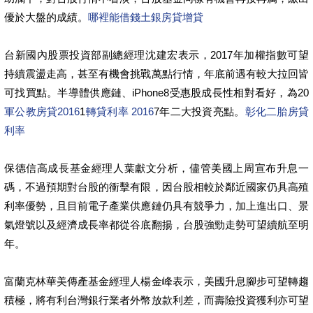
優於大盤的成績。
哪裡能借錢
土銀房貸增貸
台新國內股票投資部副總經理沈建宏表示，2017年加權指數可望
持續震盪走高，甚至有機會挑戰萬點行情，年底前遇有較大拉回皆
可找買點。半導體供應鏈、iPhone8受惠股成長性相對看好，為20
軍公教房貸2016
1
轉貸利率 2016
7年二大投資亮點。
彰化二胎房貸
利率
保德信高成長基金經理人葉獻文分析，儘管美國上周宣布升息一
碼，不過預期對台股的衝擊有限，因台股相較於鄰近國家仍具高殖
利率優勢，且目前電子產業供應鏈仍具有競爭力，加上進出口、景
氣燈號以及經濟成長率都從谷底翻揚，台股強勁走勢可望續航至明
年。
富蘭克林華美傳產基金經理人楊金峰表示，美國升息腳步可望轉趨
積極，將有利台灣銀行業者外幣放款利差，而壽險投資獲利亦可望