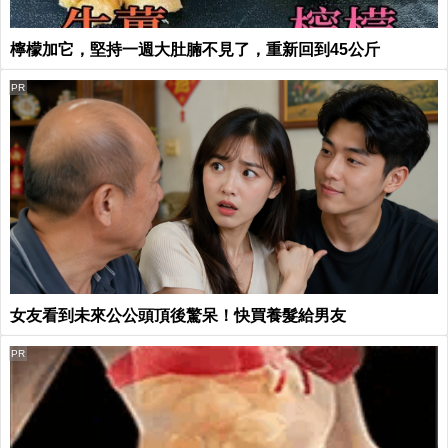
檸檬加它，堅持一週大肚腩不見了，重新回到45公斤
PR
女友看到未來公公頭頂後驚呆！快買養髮給男友
PR