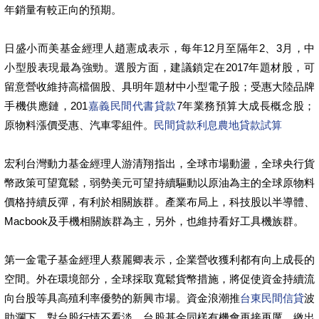
年銷量有較正向的預期。
日盛小而美基金經理人趙憲成表示，每年12月至隔年2、3月，中
小型股表現最為強勁。選股方面，建議鎖定在2017年題材股，可
留意營收維持高檔個股、具明年題材中小型電子股；受惠大陸品牌
手機供應鏈，201
嘉義民間代書貸款
7年業務預算大成長概念股；
原物料漲價受惠、汽車零組件。
民間貸款利息
農地貸款試算
宏利台灣動力基金經理人游清翔指出，全球市場動盪，全球央行貨
幣政策可望寬鬆，弱勢美元可望持續驅動以原油為主的全球原物料
價格持續反彈，有利於相關族群。產業布局上，科技股以半導體、
Macbook及手機相關族群為主，另外，也維持看好工具機族群。
第一金電子基金經理人蔡麗卿表示，企業營收獲利都有向上成長的
空間。外在環境部分，全球採取寬鬆貨幣措施，將促使資金持續流
向台股等具高殖利率優勢的新興市場。資金浪潮推
台東民間信貸
波
助瀾下，對台股行情不看淡，台股基金同樣有機會再接再厲，繳出