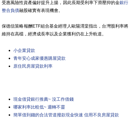
受惠風險性資產偏好提升上揚，因此長期受利率下滑壓抑的金
銀行
整合負債
融股確實有表現機會。
保德信策略報酬ETF組合基金經理人歐陽渭棠指出，台灣股利率將
維持在高檔，經濟成長率以及企業獲利仍在上升軌道。
小企業貸款
青年安心成家優惠購屋貸款
原住民房屋貸款利率
現金借貸銀行推薦~ 沒工作借錢
哪家利率比較低~ 週轉不靈
簡單借到錢的合法管道撥款現金快速 信用不良房屋貸款