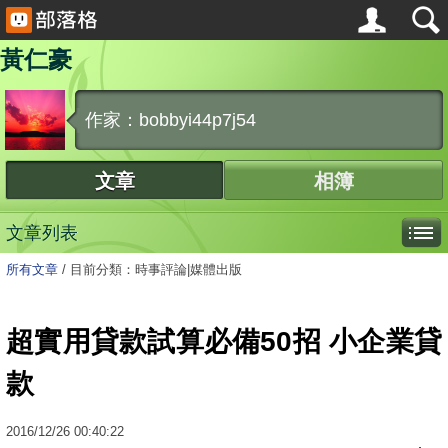
黃仁豪
作家：bobbyi44p7j54
文章
相簿
文章列表
所有文章
/
目前分類：時事評論|媒體出版
超實用貸款試算必備50招 小企業貸
款
2016
/
12
/
26
00:40:22