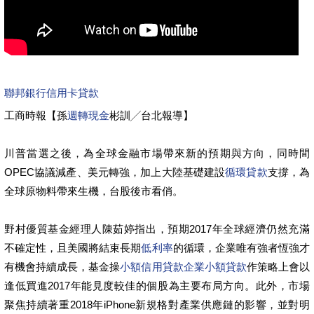
聯邦銀行信用卡貸款
工商時報【孫
週轉現金
彬訓╱台北報導】
川普當選之後，為全球金融市場帶來新的預期與方向，同時間
OPEC協議減產、美元轉強，加上大陸基礎建設
循環貸款
支撐，為
全球原物料帶來生機，台股後市看俏。
野村優質基金經理人陳茹婷指出，預期2017年全球經濟仍然充滿
不確定性，且美國將結束長期
低利率
的循環，企業唯有強者恆強才
有機會持續成長，基金操
小額信用貸款
企業小額貸款
作策略上會以
逢低買進2017年能見度較佳的個股為主要布局方向。此外，市場
聚焦持續著重2018年iPhone新規格對產業供應鏈的影響，並對明