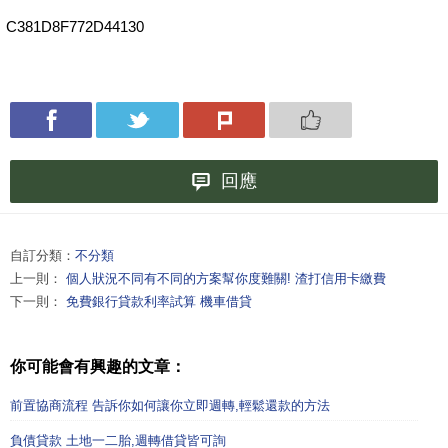
C381D8F772D44130
回應
自訂分類：
不分類
上一則：
個人狀況不同有不同的方案幫你度難關! 渣打信用卡繳費
下一則：
免費銀行貸款利率試算 機車借貸
你可能會有興趣的文章：
前置協商流程 告訴你如何讓你立即週轉,輕鬆還款的方法
負債貸款 土地一二胎,週轉借貸皆可詢