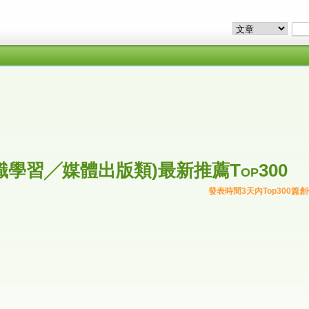
學習╱媒體出版類)最新推薦Top300
發表時間3天內Top300篇