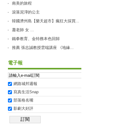
南美的旅程
滾落泥濘的公主
韓國濟州島【樂天超市】瘋狂大採買...
蕭老師 女 ...
鐵拳教育、金特務本色回歸
推薦 張志誠教授雲端講座 《地緣...
電子報
網路城邦週報
寫真生活Snap
部落格名嘴
影劇大好評
訂閱