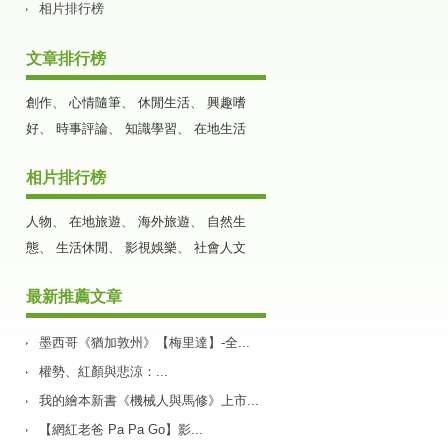
相片排行榜
文章排行榜
創作
、
心情隨筆
、
休閒生活
、
興趣嗜
好
、
時事評論
、
知識學習
、
在地生活
相片排行榜
人物
、
在地旅遊
、
海外旅遊
、
自然生
態
、
生活休閒
、
影視娛樂
、
社會人文
最新推薦文章
墨西哥《猶加敦州》【梅里達】-全...
權勢、紅顏與悲涼：...
我的繪本新書《機械人與馬修》上市...
【網紅老爸 Pa Pa Go】影...