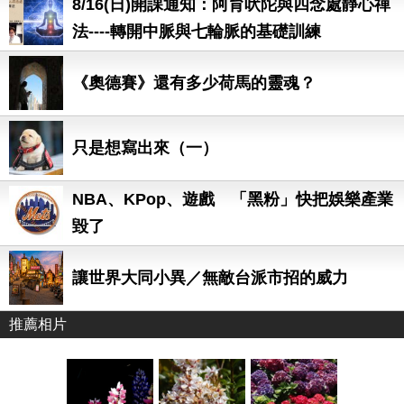
8/16(日)開課通知：阿育吠陀與四念處靜心禪
法----轉開中脈與七輪脈的基礎訓練
《奧德賽》還有多少荷馬的靈魂？
只是想寫出來（一）
NBA、KPop、遊戲 「黑粉」快把娛樂產業
毀了
讓世界大同小異／無敵台派市招的威力
推薦相片