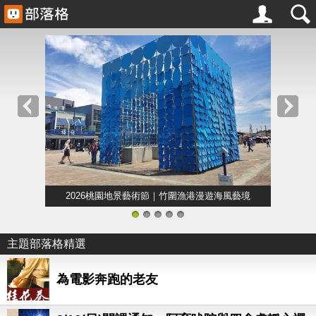
2026桃園地景藝術節｜竹圍漁港漫遊海風藝境
1
2
3
4
5
主題部落格精選
為電影奔跑的老友