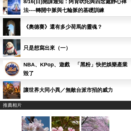
8/16(日)開課通知：阿育吠陀與四念處靜心禪
法----轉開中脈與七輪脈的基礎訓練
《奧德賽》還有多少荷馬的靈魂？
只是想寫出來（一）
NBA、KPop、遊戲 「黑粉」快把娛樂產業
毀了
讓世界大同小異／無敵台派市招的威力
推薦相片