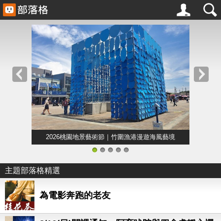
2026桃園地景藝術節｜竹圍漁港漫遊海風藝境
1
2
3
4
5
主題部落格精選
為電影奔跑的老友