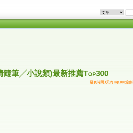
隨筆╱小說類)最新推薦Top300
發表時間3天內Top300篇