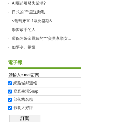
AI崛起引發失業潮?
日式的"千里送鹅毛...
<葡萄牙10-1歐比都斯&...
學習放手的人
環保阿嬤金鳳姨的***寶貝孝順女...
如夢令。暢懷
電子報
網路城邦週報
寫真生活Snap
部落格名嘴
影劇大好評
訂閱