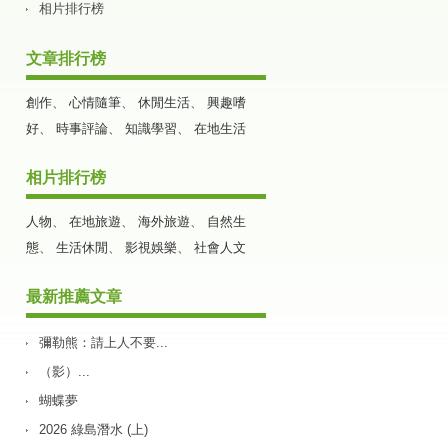
相片排行榜
文章排行榜
創作
、
心情隨筆
、
休閒生活
、
興趣嗜
好
、
時事評論
、
知識學習
、
在地生活
相片排行榜
人物
、
在地旅遊
、
海外旅遊
、
自然生
態
、
生活休閒
、
影視娛樂
、
社會人文
最新推薦文章
彌勒熊：請上人不要...
（影）...
蝴蝶夢
2026 綠島潛水 (上)