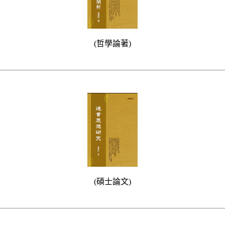
(哲學論著)
(碩士論文)