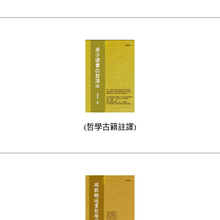
(哲學古籍註譯)