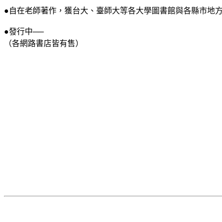
●自在老師著作，獲台大、臺師大等各大學圖書館與各縣市地
●發行中──
（各網路書店皆有售）