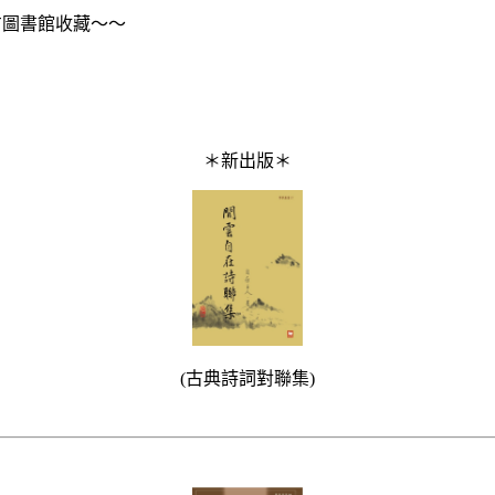
方圖書館收藏～～
＊新出版＊
(古典詩詞對聯集)