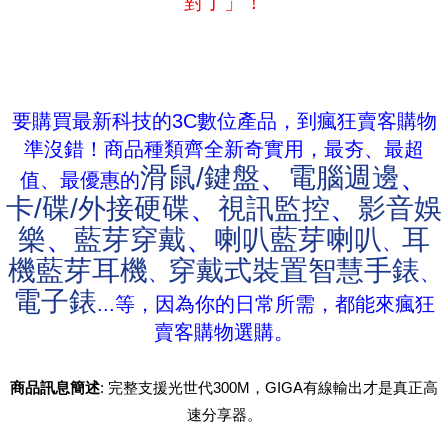
對了」！
要購買最新科技的3C數位產品，到瘋狂賣客購物
準沒錯！商品種類齊全新奇實用，最夯、最超
滑鼠/鍵盤
、
電腦週邊
、
值、最優惠的
卡/碟/外接硬碟
、
視訊監控
、
影音娛
樂
、
藍芽穿戴
、
喇叭藍芽喇叭
耳
、
機藍芽耳機
穿戴式裝置智慧手錶
、
、
電子錶
...等，因為你的日常所需，都能來瘋狂
賣客購物選購。
商品訊息簡述
: 完整支援光世代300M，GIGA有線輸出才是真正高
速分享器。