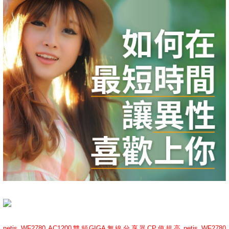
netis WF2780 AC1200雙頻GIGA無線分享器CP值超高,netis WF2780