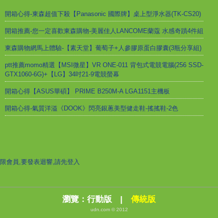
開箱心得-東森超值下殺【Panasonic 國際牌】桌上型淨水器(TK-CS20)
開箱推薦-您一定喜歡東森購物-美麗佳人LANCOME蘭蔻 水感奇蹟4件組
東森購物網馬上體驗-【素天堂】葡萄子+人參膠原蛋白膠囊(3瓶分享組)
ptt推薦momo精選【MSI微星】VR ONE-011 背包式電競電腦(256 SSD-
GTX1060-6G)+【LG】34吋21-9電競螢幕
開箱心得【ASUS華碩】 PRIME B250M-A LGA1151主機板
開箱心得-氣質洋溢《DOOK》閃亮銀蔥美型健走鞋-搖搖鞋-2色
限會員,要發表迴響,請先登入
瀏覽：
行動版
|
傳統版
udn.com © 2012