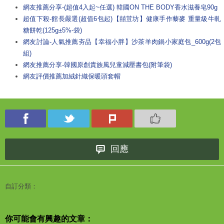
網友推薦分享-(超值4入起~任選) 韓國ON THE BODY香水滋養皂90g
超值下殺-館長嚴選(超值6包起)【囍荳坊】健康手作藜麥 重量級牛軋
糖餅乾(125g±5%-袋)
網友討論-人氣推薦夯品【幸福小胖】沙茶羊肉鍋小家庭包_600g(2包
組)
網友推薦分享-韓國原創貴族風兒童減壓書包(附筆袋)
網友評價推薦加絨針織保暖頭套帽
回應
自訂分類：
你可能會有興趣的文章：