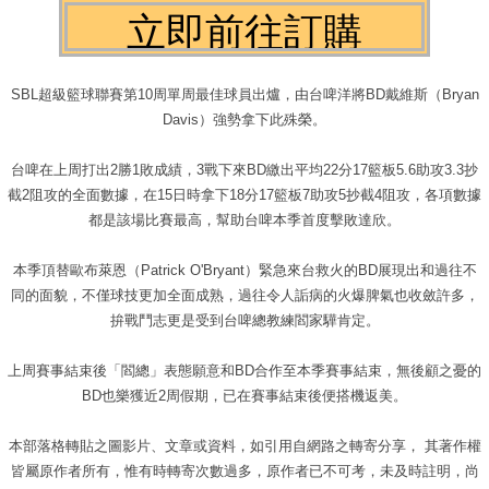
SBL超級籃球聯賽第10周單周最佳球員出爐，由台啤洋將BD戴維斯（Bryan
Davis）強勢拿下此殊榮。
台啤在上周打出2勝1敗成績，3戰下來BD繳出平均22分17籃板5.6助攻3.3抄
截2阻攻的全面數據，在15日時拿下18分17籃板7助攻5抄截4阻攻，各項數據
都是該場比賽最高，幫助台啤本季首度擊敗達欣。
本季頂替歐布萊恩（Patrick O'Bryant）緊急來台救火的BD展現出和過往不
同的面貌，不僅球技更加全面成熟，過往令人詬病的火爆脾氣也收斂許多，
拚戰鬥志更是受到台啤總教練閻家驊肯定。
上周賽事結束後「閻總」表態願意和BD合作至本季賽事結束，無後顧之憂的
BD也樂獲近2周假期，已在賽事結束後便搭機返美。
本部落格轉貼之圖影片、文章或資料，如引用自網路之轉寄分享， 其著作權
皆屬原作者所有，惟有時轉寄次數過多，原作者已不可考，未及時註明，尚