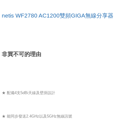
netis WF2780 AC1200雙頻GIGA無線分享器
非買不可的理由
★ 配備4支5dBi天線及壁掛設計
★ 能同步發送2.4GHz以及5GHz無線訊號