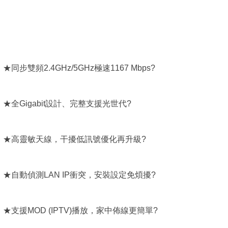
★同步雙頻2.4GHz/5GHz極速1167 Mbps?
★全Gigabit設計、完整支援光世代?
★高靈敏天線，干擾低訊號優化再升級?
★自動偵測LAN IP衝突，安裝設定免煩擾?
★支援MOD (IPTV)播放，家中佈線更簡單?