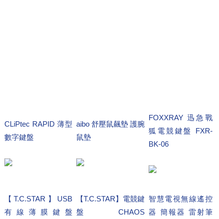
FOXXRAY 迅急戰
CLiPtec RAPID 薄型
aibo 舒壓鼠飆墊 護腕
狐電競鍵盤 FXR-
數字鍵盤
鼠墊
BK-06
【T.C.STAR】USB
【T.C.STAR】電競鍵
智慧電視無線遙控
有線薄膜鍵盤
盤CHAOS
器 簡報器 雷射筆