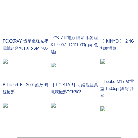
TCSTAR電競鍵鼠耳麥組
FOXXRAY 熾星獵狐光學
【KINYO】2.4G
KIT9907+TCD1000(兩色
電競組合包 FXR-BMP-06
無線滑鼠
選)
E-books M17 省電
B.Friend BT-300 藍牙無
【T.C.STAR】可編程巨集
型1600dpi無線滑
線鍵盤
電競鍵盤TCK803
鼠