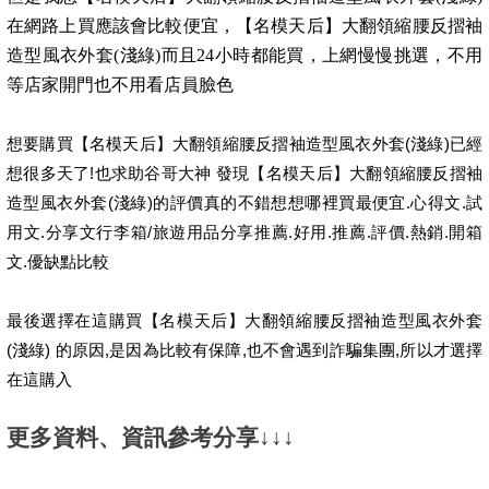
在網路上買應該會比較便宜，【名模天后】大翻領縮腰反摺袖
造型風衣外套(淺綠)而且24小時都能買，上網慢慢挑選，不用
等店家開門也不用看店員臉色
想要購買【名模天后】大翻領縮腰反摺袖造型風衣外套(淺綠)已經
想很多天了!也求助谷哥大神 發現【名模天后】大翻領縮腰反摺袖
造型風衣外套(淺綠)的評價真的不錯想想哪裡買最便宜.心得文.試
用文.分享文行李箱/旅遊用品分享推薦.好用.推薦.評價.熱銷.開箱
文.優缺點比較
最後選擇在這購買【名模天后】大翻領縮腰反摺袖造型風衣外套
(淺綠) 的原因,是因為比較有保障,也不會遇到詐騙集團,所以才選擇
在這購入
更多資料、資訊參考分享↓↓↓