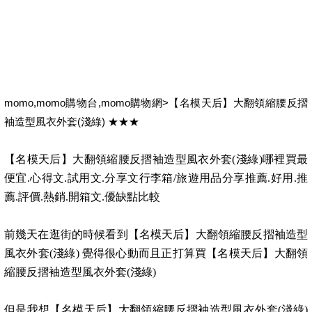
momo,momo購物台,momo購物網>【名模天后】大翻領縮腰反摺
袖造型風衣外套(淺綠) ★★★
【名模天后】大翻領縮腰反摺袖造型風衣外套(淺綠)哪裡買最
便宜.心得文.試用文.分享文行李箱/旅遊用品分享推薦.好用.推
薦.評價.熱銷.開箱文.優缺點比較
前幾天在逛街的時候看到【名模天后】大翻領縮腰反摺袖造型
風衣外套(淺綠) 覺得很心動而且正打算買【名模天后】大翻領
縮腰反摺袖造型風衣外套(淺綠)
但是我想【名模天后】大翻領縮腰反摺袖造型風衣外套(淺綠)