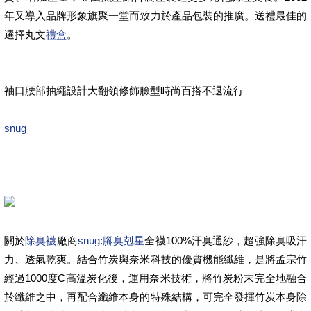
年又導入品牌形象旗聚一堂而致力於產品包裝的推廣。送禮最佳的
選擇丸文
禮盒
。
袖口腰部抽繩設計大翻領修飾臉型時尚百搭不退流行
snug
關於
除臭襪
廠商
snug
:
腳臭剋星
全襪100%汗臭通紗，超強除臭吸汗
力、透氣乾爽。結合竹炭與奈米科技的優質機能纖維，是將孟宗竹
經過1000度C高溫炭化後，運用奈米技術，將竹炭粉末完全地融合
於纖維之中，再配合纖維本身的特殊結構，可完全發揮竹炭本身除