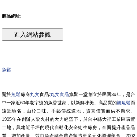
商品網址
:
魚鬆
關於
魚鬆
廠商
丸文
食品:
丸文食品
旗聚一堂創立於民國39年，是台
中一家近60年老字號的魚香世家，以新鮮味美、高品質的
旗魚鬆
而
遠近馳名，由於口味、手藝傳統道地，貨真價實而供不應求。
1995年在創辦人梁火村的大力經營下，於台中縣大裡工業區購置
土地，興建近千坪的現代自動化安全衛生廠房，全面提升產品品
質、增加產量，並由魚產結合農產製造更多元化調理美食。2002