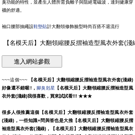
臭功能的特性，並產生人體所需負離子與阻絕電磁波，達到健康穿
襪的舒適。
袖口腰部抽繩設
鞋墊貼
計大翻領修飾臉型時尚百搭不退流行
~~~這個~~~
【名模天后】大翻領縮腰反摺袖造型風衣外套(淺綠)
好像還不錯喔
!!
，
腳臭剋星
【名模天后】大翻領縮腰反摺袖造型風
衣外套(淺綠)
我很喜歡，買來試試看!!! ★★★
很多人很推薦這個【名模天后】大翻領縮腰反摺袖造型風衣外套
(淺綠)，一些知識+問與答也是大推【名模天后】大翻領縮腰反摺
袖造型風衣外套(淺綠)，【名模天后】大翻領縮腰反摺袖造型風衣