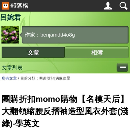
呂婉君
作家：benjamdd4o8g
文章
相簿
文章列表
所有文章
/
目前分類：興趣嗜好|偶像追星
團購折扣momo購物【名模天后】
大翻領縮腰反摺袖造型風衣外套(淺
綠)-學英文