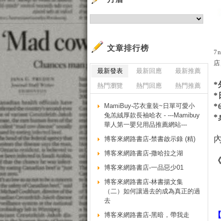
文章排行榜
7
店
最新發表
最新回應
最新推薦
熱門瀏覽
熱門回應
熱門推薦
*
MamiBuy-芯衣童裝~日單可愛小
*
兔羔絨厚款長袖哈衣 - ---Mamibuy
華人第一嬰兒用品推薦網站---
博客來網路書店-禁書啟示錄 (精)
博客來網路書店-撒哈拉之湖
博客來網路書店-一品惡少01
博客來網路書店-林書揚文集
（二）如何讓過去的成為真正的過
去
博客來網路書店-黑暗，帶我走