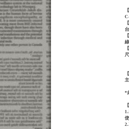
C
尺
主
*