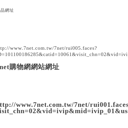
產品網址
ttp://www.7net.com.tw/7net/rui005.faces?
D=101100186285&catid=10061
&visit_chn=02&vid=iv
7net購物網網站網址
ttp://www.7net.com.tw/7net/rui001.face
isit_chn=02&vid=ivip&mid=ivip_01&us