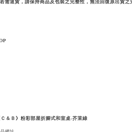
3.若需退貨，請保持商品及包裝之完整性，無法回復原出貨之
OP
《Ｃ＆Ｂ》粉彩部屋折腳式和室桌-芥茉綠
產品網址