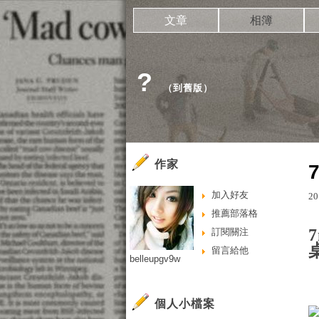
文章
相簿
?
（
到舊版
）
作家
加入好友
20
推薦部落格
訂閱關注
留言給他
belleupgv9w
個人小檔案