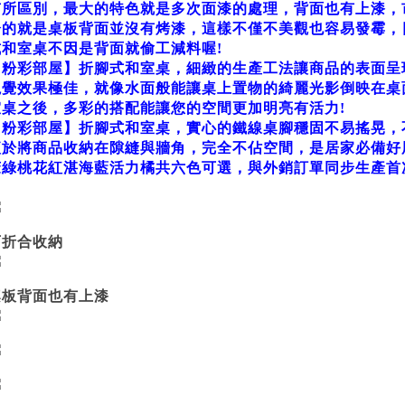
有所區別，最大的特色就是多次面漆的處理，背面也有上漆，
分的就是桌板背面並沒有烤漆，這樣不僅不美觀也容易發霉，
式和室桌不因是背面就偷工減料喔!
【粉彩部屋】折腳式和室桌，細緻的生產工法讓商品的表面呈現新
視覺效果極佳，就像水面般能讓桌上置物的綺麗光影倒映在桌
室桌之後，多彩的搭配能讓您的空間更加明亮有活力!
【粉彩部屋】折腳式和室桌，實心的鐵線桌腳穩固不易搖晃，
便於將商品收納在隙縫與牆角，完全不佔空間，是居家必備好
茉綠桃花紅湛海藍活力橘共六色可選，與外銷訂單同步生產首
可折合收納
桌板背面也有上漆