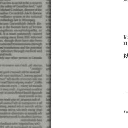
h
I
以
s