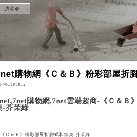
訪客�
7net購物網《Ｃ＆Ｂ》粉彩部屋折腳
14
/
06
/
18
19
:
52
7net,7net購物網,7net雲端超商-《Ｃ
桌-芥茉綠