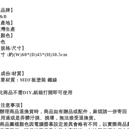
【品牌】
&B
【產地】
台灣生產
【顏色】
綠色
【規格/尺寸】
寸 :約(W)60*(D)45*(H)30.5cm
【成份/材質】
要材質 : MDF板塗裝 鐵線
此商品不需DIY,紙箱打開即可使用
【注意事項】
1.辦理商品退換貨時，商品如有贈品或配件，麻煩請一併寄回
使用過或是弄髒汙損、損壞，無法接受退換貨。
2.商品圖檔顏色因電腦螢幕設定差異會略有不同，以實際商品