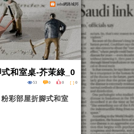
udn網路城邦
式和室桌-芥茉綠_0
53
0
0
0
＆Ｂ》粉彩部屋折腳式和室