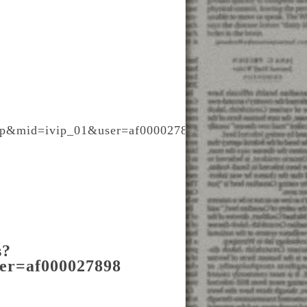
ip&mid=ivip_01&user=af000027898
s?
er=af000027898