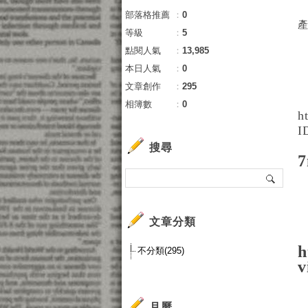
部落格推薦
：
0
等級
：
5
點閱人氣
：
13,985
本日人氣
：
0
文章創作
：
295
相簿數
：
0
h
I
搜尋
文章分類
h
不分類(295)
v
月曆