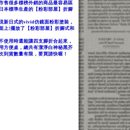
市售很多標榜外銷的商品最容易區
日本標準生產的【粉彩部屋】折腳
日式的vivid仿鏡面粉彩塗裝，
面上!擺放了【粉彩部屋】折腳式和
不使用時還能讓四支腳折合起來，
用方便桌，總共有潔淨白神秘黑芥
次到貨數量有限，要買請快喔！