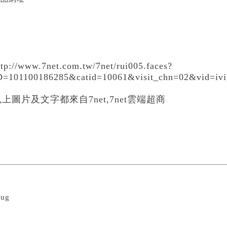
ttp://www.7net.com.tw/7net/rui005.faces?
D=101100186285&catid=10061
&visit_chn=02&vid=iv
上圖片及文字都來自7net,7net雲端超商
nug