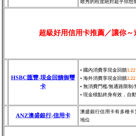
敢秀的程度絕對超乎你想
超級好用信用卡推薦／讓你～
• 國內消費享現金回饋
1.2
HSBC匯豐-現金回饋御璽
• 海外消費享現金回饋
2.2
卡
• 無消費門檻/無通路限制
• 現金積點終身有效，自
澳盛銀行信用卡有多種卡
ANZ澳盛銀行-信用卡
地位