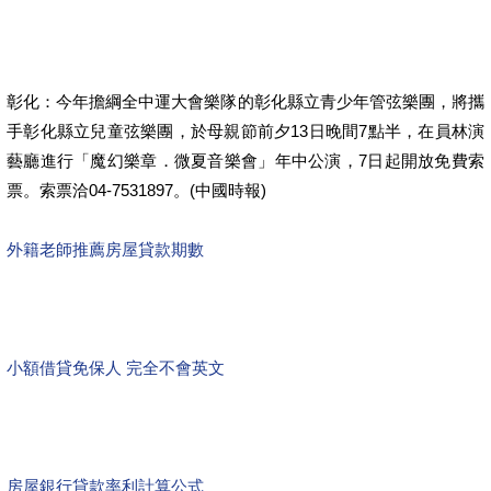
彰化：今年擔綱全中運大會樂隊的彰化縣立青少年管弦樂團，將攜
手彰化縣立兒童弦樂團，於母親節前夕13日晚間7點半，在員林演
藝廳進行「魔幻樂章．微夏音樂會」年中公演，7日起開放免費索
票。索票洽04-7531897。(中國時報)
外籍老師推薦
房屋貸款期數
小額借貸免保人
完全不會英文
房屋銀行貸款率利計算公式