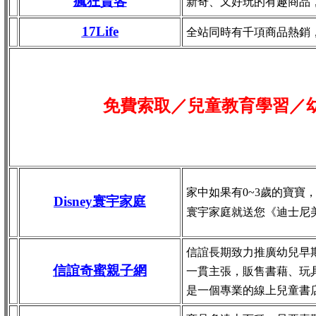
瘋狂賣客
新奇、又好玩的有趣商品
17Life
全站同時有千項商品熱銷
免費索取／兒童教育學習／
家中如果有0~3歲的寶寶
Disney寰宇家庭
寰宇家庭就送您《迪士尼
信誼長期致力推廣幼兒早
信誼奇蜜親子網
一貫主張，販售書藉、玩
是一個專業的線上兒童書