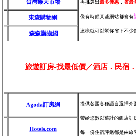
台灣樂天市場
再挑選出
最多優惠
，
省最
像有時候某些網站都會有
東森購物網
這樣就可以幫你省下不少
森森購物網
旅遊訂房-找最低價／酒店．民宿
提供各國各種語言選擇介
Agoda訂房網
帶給您數以萬計的飯店訂
Hotels.com
每一份住宿評鑑都是由旅