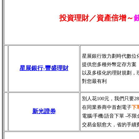
投資理財／資產倍增～
星展銀行致力劃時代數位
提供您多種外幣定存方案
星展銀行-
豐盛理財
以及多樣化的理財規劃，
對您最有利
別人花100元，我們只要2
在同業券商中首創電子
下
新光證券
電腦/手機/語音下單 -不限
交易金額愈大，省的手續