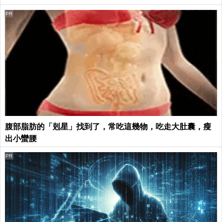
PR
腹部脂肪的「剋星」找到了，常吃這幾物，吃走大肚囊，瘦
出小蠻腰
PR