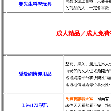
商品多達上百種，只要喜
賽先生科學玩具
的商品的人，一定會喜歡
成人精品／成人免費
堅硬、持久、滿足是男人
而現代的女人也逐漸開始
愛愛網情趣用品
透過網路平台將快樂性福
迅速地傳遞給每位享受性
免費視訊聊天室
，裡面有
Live173視訊
讓你天天看都看不完，辣