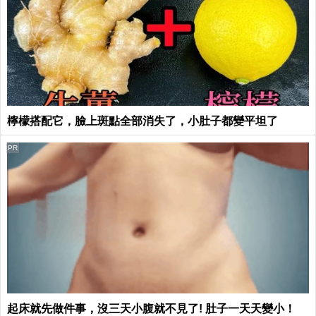
檸檬搭配它，臉上斑點全部消失了，小肚子都變平坦了
PR
起床就先做件事，沒三天小腹就不見了! 肚子一天天變小！