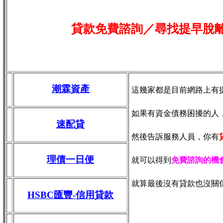
貸款免費諮詢／尋找
提早脫
潮霖資產
這幾家都是目前網路上有
如果有資金債務困擾的人
速配貸
然後告訴服務人員，你有
理債一日便
就可以得到
免費諮詢的機
就算最後沒有貸款也沒關
HSBC匯豐-信用貸款