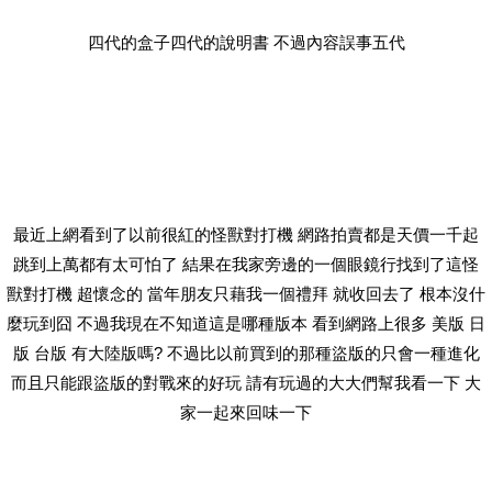
四代的盒子四代的說明書 不過內容誤事五代
最近上網看到了以前很紅的怪獸對打機 網路拍賣都是天價一千起
跳到上萬都有太可怕了 結果在我家旁邊的一個眼鏡行找到了這怪
獸對打機 超懷念的 當年朋友只藉我一個禮拜 就收回去了 根本沒什
麼玩到囧 不過我現在不知道這是哪種版本 看到網路上很多 美版 日
版 台版 有大陸版嗎? 不過比以前買到的那種盜版的只會一種進化
而且只能跟盜版的對戰來的好玩 請有玩過的大大們幫我看一下 大
家一起來回味一下