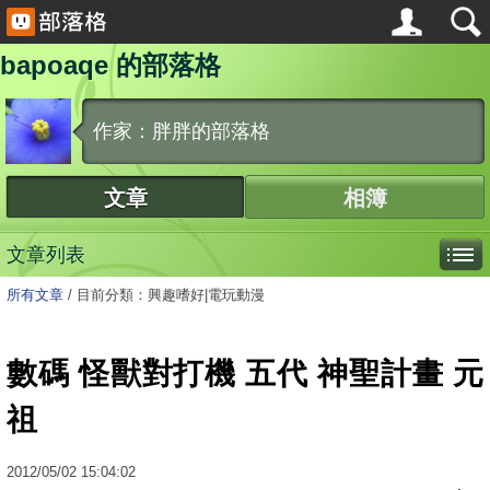
bapoaqe 的部落格
作家：胖胖的部落格
文章
相簿
文章列表
所有文章
/
目前分類：興趣嗜好|電玩動漫
數碼 怪獸對打機 五代 神聖計畫 元
祖
2012
/
05
/
02
15:04:02