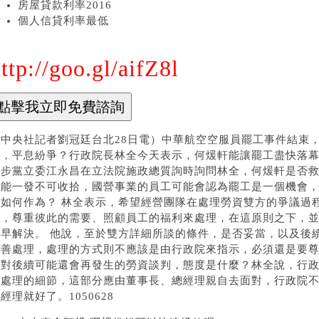
房屋貸款利率2016
個人信貸利率最低
ttp://goo.gl/aifZ8l
（中央社記者劉冠廷台北28日電）中華航空空服員罷工事件結束
功，平息紛爭？行政院長林全今天表示，何煖軒能讓罷工盡快落幕
進步黨立委江永昌在立法院施政總質詢時詢問林全，何煖軒是否
可能一發不可收拾，國營事業的員工可能會認為罷工是一個機會
該如何作為？ 林全表示，希望經營團隊在處理勞資雙方的爭議過
此，尊重彼此的需要、照顧員工的福利來處理，在這原則之下，
盡早解決。 他說，至於雙方詳細所談的條件，是否妥當，以及後
妥善處理，處理的方式則不應該是由行政院來指示，必須還是要尊
院對後續可能還會再發生的勞資談判，態度是什麼？林全說，行
於處理的細節，這部分應由董事長、總經理親自去面對，行政院
經理就好了。1050628