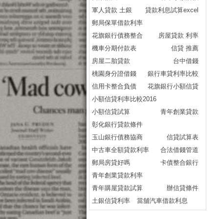
軍人貸款 土銀
貸款利息試算excel
郵局保單借款利率
花旗銀行債務整合
房屋貸款 利率
機車分期付款表
信貸 推薦
房屋二胎貸款
台中借錢
桃園身分證借錢
銀行車貸利率比較
信用卡整合負債
花旗銀行小額信貸
小額信貸利率比較2016
小額信貸試算
青年創業貸款
彰化銀行貸款條件
玉山銀行債務協商
信貸試算表
中古車全額貸款利率
合法借錢管道
郵局房貸好嗎
卡債整合銀行
青年創業貸款利率
青年購屋貸款試算
辦信貸條件
土銀信貸利率
當舖汽車借款利息