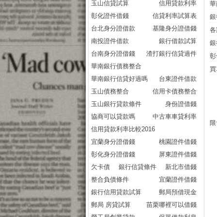
玉山信貸試算
信用貸款利率
華
彰化證件借錢
信貸利率試算表
銀
台北身分證借款
基隆身分證借錢
各
南投證件借款
銀行借款試算
銀
台南身分證借錢
渣打銀行信貸過件
彰
華南銀行債務整合
買
華南銀行信貸好過嗎
台東證件借款
玉山債務整合
信用卡債務整合
玉山銀行貸款條件
身份證借錢
協商可以貸款嗎
中古車車貸利率
限
信用貸款利率比較2016
宜蘭身分證借錢
桃園證件借錢
彰化身分證借錢
屏東證件借錢
欠卡債
銀行信貸條件
新北市借錢
整合負債條件
宜蘭證件借錢
銀行信用貸款試算
郵局預借現金
郵局 房貸試算
苗栗哪裡可以借錢