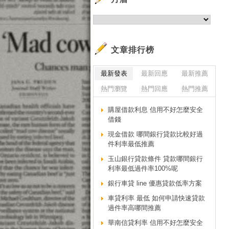
文章排行榜
最新發表
最新回應
最新推薦
熱門瀏覽
熱門回應
熱門推薦
購屋借款利息 信用不好怎麼安全
借錢
現金借款 哪間銀行貸款比較好過
件利率最低推薦
玉山銀行貸款條件 貸款哪間銀行
利率最低過件率100%呢
銀行車貸 line 優惠貸款低率方案
車貸利率 最低 如何申請快速貸款
過件率高哪間推薦
華南信貸利率 信用不好怎麼安全