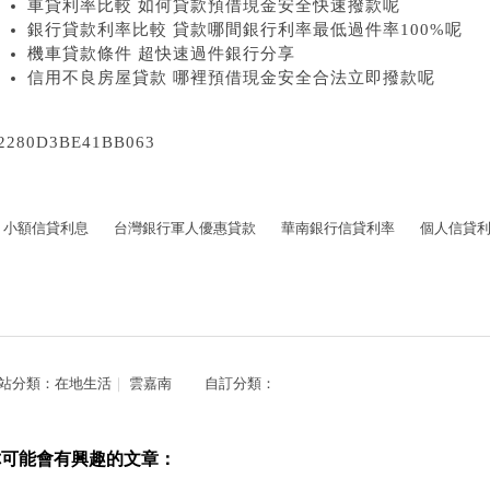
車貸利率比較 如何貸款預借現金安全快速撥款呢
銀行貸款利率比較 貸款哪間銀行利率最低過件率100%呢
機車貸款條件 超快速過件銀行分享
信用不良房屋貸款 哪裡預借現金安全合法立即撥款呢
2280D3BE41BB063
小額信貸利息
台灣銀行軍人優惠貸款
華南銀行信貸利率
個人信貸
站分類：
在地生活
｜
雲嘉南
自訂分類：
你可能會有興趣的文章：