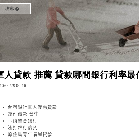
訪客�
軍人貸款 推薦 貸款哪間銀行利率
16
/
06
/
29
06
:
16
台灣銀行軍人優惠貸款
證件借款 台中
卡債整合銀行
渣打銀行信貸
原住民青年購屋貸款