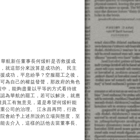
，華航新任董事長何煖軒是否救援成
，就這部分來說算是成功的。 民主
救援成功，平息紛爭？空服罷工之後，
，可為自己的權益發聲，那政府的角色
程中，能夠盡量以平等的方式看待彼
並認為華航的罷工，若可以解決，就應
續員工有無意見，還是希望何煖軒能
重公司的治理。 江永昌再問，行政
政院會給予上述所說的立場與態度，至
不能去介入，這樣的話他去當董事長、