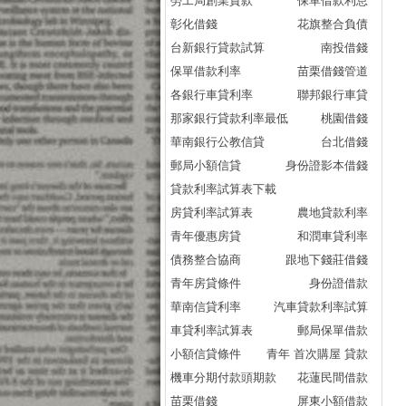
勞工局創業貸款
保單借款利息
彰化借錢
花旗整合負債
台新銀行貸款試算
南投借錢
保單借款利率
苗栗借錢管道
各銀行車貸利率
聯邦銀行車貸
那家銀行貸款利率最低
桃園借錢
華南銀行公教信貸
台北借錢
郵局小額信貸
身份證影本借錢
貸款利率試算表下載
房貸利率試算表
農地貸款利率
青年優惠房貸
和潤車貸利率
債務整合協商
跟地下錢莊借錢
青年房貸條件
身份證借款
華南信貸利率
汽車貸款利率試算
車貸利率試算表
郵局保單借款
小額信貸條件
青年 首次購屋 貸款
機車分期付款頭期款
花蓮民間借款
苗栗借錢
屏東小額借款