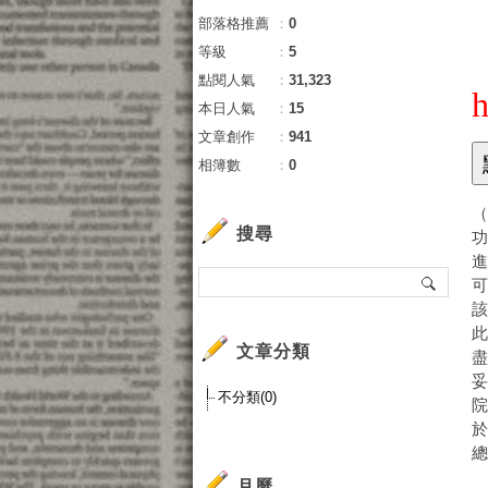
部落格推薦
：
0
等級
：
5
點閱人氣
：
31,323
h
本日人氣
：
15
文章創作
：
941
相簿數
：
0
搜尋
文章分類
不分類(0)
總
月曆