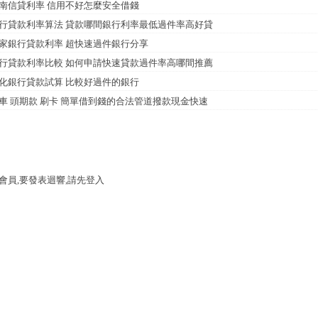
南信貸利率 信用不好怎麼安全借錢
行貸款利率算法 貸款哪間銀行利率最低過件率高好貸
家銀行貸款利率 超快速過件銀行分享
行貸款利率比較 如何申請快速貸款過件率高哪間推薦
化銀行貸款試算 比較好過件的銀行
車 頭期款 刷卡 簡單借到錢的合法管道撥款現金快速
會員,要發表迴響,請先登入