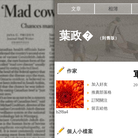
文章
相簿
葉政�
（
到舊版
）
作家
加入好友
20
推薦部落格
訂閱關注
留言給他
b2f8a4
個人小檔案