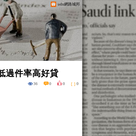
udn網路城邦
最低過件率高好貸
36
0
0
0