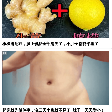
檸檬搭配它，臉上斑點全部消失了，小肚子都變平坦了
PR
起床就先做件事，沒三天小腹就不見了! 肚子一天天變小！