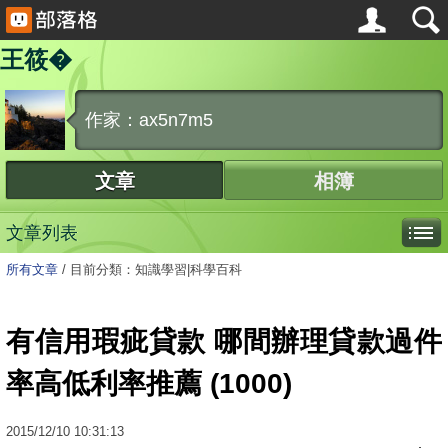
王筱�
作家：ax5n7m5
文章
相簿
文章列表
所有文章
/
目前分類：知識學習|科學百科
有信用瑕疵貸款 哪間辦理貸款過件
率高低利率推薦 (1000)
2015
/
12
/
10
10:31:13