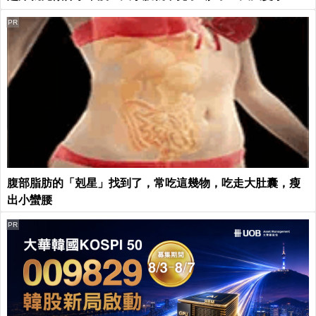
PR
腹部脂肪的「剋星」找到了，常吃這幾物，吃走大肚囊，瘦
出小蠻腰
PR