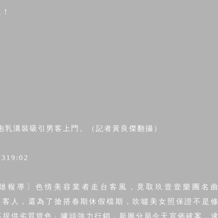
人！
旗袍乳溝裝吸引男客上門。（記者黃良傑翻攝）
0319:02
雄報導〕色情美容業者走台客風，竟取玖壹壹樂團名
吸引客人，還為了搶搭春期休假檔期，吹噓美女照保證不是
不提供劣質貨色」噱頭強力行銷，新興分局今天宣佈破案，