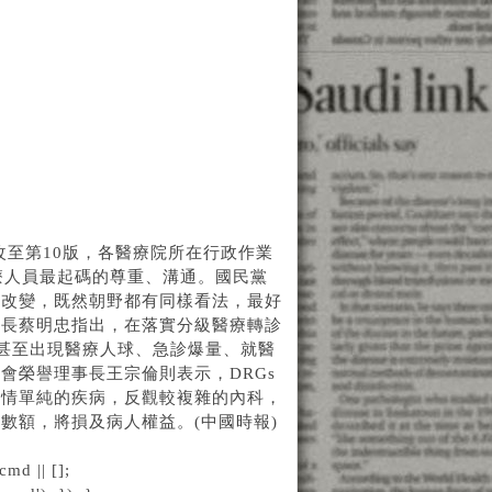
改至第10版，各醫療院所在行政作業
療人員最起碼的尊重、溝通。國民黨
策改變，既然朝野都有同樣看法，最好
書長蔡明忠指出，在落實分級醫療轉診
，甚至出現醫療人球、急診爆量、就醫
會榮譽理事長王宗倫則表示，DRGs
病情單純的疾病，反觀較複雜的內科，
數額，將損及病人權益。(中國時報)
md || [];