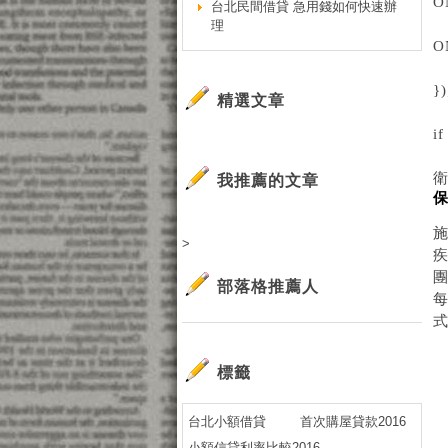
O
台北民間借貸 急用錢如何快速辦
理
ON
})
精選文章
i
我推薦的文章
保
>
部落格推薦人
標籤
台北小額借貸
首次購屋貸款2016
小額信貸利率比較2016