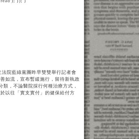
ead'); }); }
，立法院藍綠黨團昨早雙雙舉行記者會
從善如流，宣布暫緩施行，留待新執政
為分類，不論醫院採行何種治療方式，
別於以往「實支實付」的健保給付方