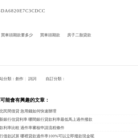
8DA6820E7C3CDCC
買車頭期款要多少
買車頭期款
房子二胎貸款
站分類：
創作
｜
詩詞
自訂分類：
你可能會有興趣的文章：
北民間借貸 急用錢如何快速辦理
新銀行信貸利率 哪間銀行貸款利率最低馬上過件撥款
款利率比較 過件率審核申請流程條件
行借款試算 哪裡貸款過件率100%可以立即撥款現金呢