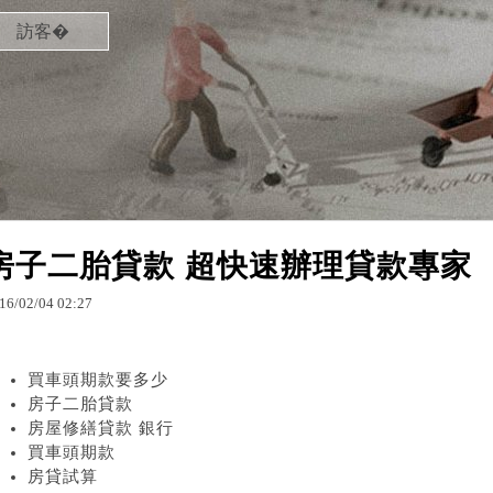
訪客�
房子二胎貸款 超快速辦理貸款專家
16
/
02
/
04
02
:
27
買車頭期款要多少
房子二胎貸款
房屋修繕貸款 銀行
買車頭期款
房貸試算