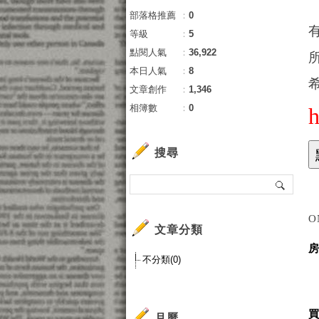
部落格推薦
：
0
等級
：
5
點閱人氣
：
36,922
本日人氣
：
8
文章創作
：
1,346
相簿數
：
0
搜尋
O
文章分類
不分類(0)
月曆