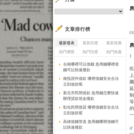
房
文章排行榜
O
最新發表
最新回應
最新推薦
房
熱門瀏覽
熱門回應
熱門推薦
}
台南哪裡可以借錢 急用錢哪裡借
錢可以快速撥款
南投證件借款 哪裡借錢安全合法
立刻放款呢
新北市民間借款 急用錢怎麼快速
辦理貸款現金撥款
彰化民間借貸 哪裡借錢安全合法
立刻放款呢
高雄借錢管道 急用錢哪裡借錢可
以快速撥款
i