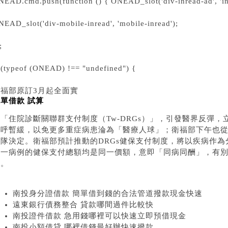
NEAD.cmd.push(function () { ONEAD_slot('div-inread-ad', 'inr
EAD_slot('div-mobile-inread', 'mobile-inread');
;
f (typeof (ONEAD) !== "undefined") {
衛福部原訂3月起全面實
單借款 試算
施「住院診斷關聯群支付制度（Tw-DRGs）」，引發醫界反彈
疾呼暫緩，以免更多重症病患淪為「醫療人球」；衛福部下午也
團隊決定。衛福部預計推動的DRGs健保支付制度，將以疾病作
每一病例的健保支付總額均是同一價額，意即「同病同酬」，有
式。
南投身分證借款 簡單借到錢的合法管道撥款現金快速
遠東銀行債務整合 貸款哪間過件比較快
南投證件借款 急用錢哪裡可以快速立即預借現金
南投小額借貸 哪裡借錢最好辦快速撥款