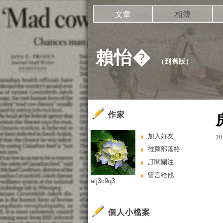
文章
相簿
賴怡�
（
到舊版
）
作家
加入好友
20
推薦部落格
訂閱關注
留言給他
atj3c9q3
個人小檔案