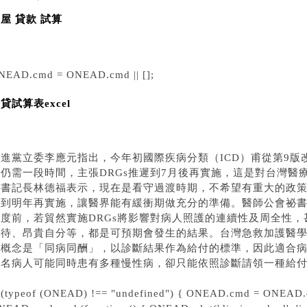
屋 貸款 試算
NEAD.cmd = ONEAD.cmd || [];
貸試算表excel
民進黨立委李應元指出，今年初國際疾病分類（ICD）甫從第9版
上仍需一段時間，主張DRGs推遲到7月後再實施，這是對台灣醫
團書記長林德福表示，現在是看守過渡時期，不希望有重大的政
延到明年再實施，讓醫界能有緩衝期做充分的準備。醫師公會祕
制度前，若貿然實施DRGs將影響對病人照護的連續性及周全性
等待、昂貴自分等，都是可預期會發生的結果。台灣急救加護醫學
的概念是「同病同酬」，以診斷結果作為給付的標準，因此適合
一名病人可能同時患有多種慢性病，卻只能依照診斷請領一種給付
f (typeof (ONEAD) !== "undefined") { ONEAD.cmd = ONEAD.c