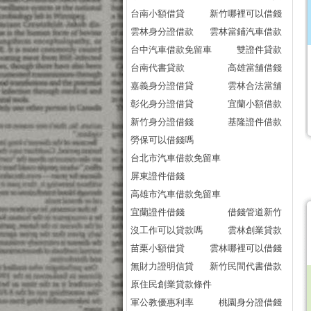
台南小額借貸
新竹哪裡可以借錢
雲林身分證借款
雲林當鋪汽車借款
台中汽車借款免留車
雙證件貸款
台南代書貸款
高雄當舖借錢
嘉義身分證借貸
雲林合法當舖
彰化身分證借貸
宜蘭小額借款
新竹身分證借錢
基隆證件借款
勞保可以借錢嗎
台北市汽車借款免留車
屏東證件借錢
高雄市汽車借款免留車
宜蘭證件借錢
借錢管道新竹
沒工作可以貸款嗎
雲林創業貸款
苗栗小額借貸
雲林哪裡可以借錢
無財力證明信貸
新竹民間代書借款
原住民創業貸款條件
軍公教優惠利率
桃園身分證借錢