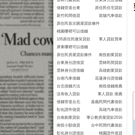
借錢管道台東
原住民住宅貸款
新竹民間借貸
當舖汽車借款
原住民首次購屋貸款條件
桃園哪裡可以借錢
105原住民微笑貸款
軍人貸款買車
屏東哪裡可以借錢
原住民房屋貸款條件
南投創業貸款
台東身分證借貸
雲林民間貸款
雲林身分證借錢
高雄創業貸款
台南汽車借錢
花蓮身分證借錢
台北借錢方法
南投借錢推薦
沒有收入貸款
軍人貸款 推薦
借錢管道台北
嘉義民間代書借款
彰化證件借貸
高雄汽車借款
台南創業貸款
軍公教房屋貸款2016
南投小額借貸
台中民間代書借款
彰化身分證借款
桃園證件借貸