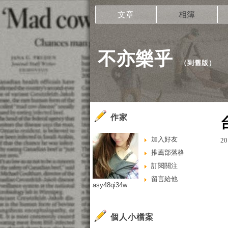
文章
相簿
不亦樂乎
（
到舊版
）
作家
加入好友
20
推薦部落格
訂閱關注
留言給他
asy48qi34w
個人小檔案