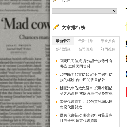
文章排行榜
最新發表
最新回應
最新推薦
熱門瀏覽
熱門回應
熱門推薦
宜蘭民間信貸 身分證借款條件有
哪些 宜蘭民間信貸
台中民間代書借款 誰有向銀行借
款的經驗 台中民間代書借款
桃園汽車借款免留車 想辦小額借
款容易過嗎 桃園汽車借款免留車
南投代書貸款 小額信貸利率比較
南投代書貸款
屏東代書貸款 哪家銀行可貸最多
且最優惠 屏東代書貸款