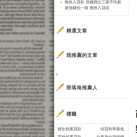
無收入貸款 借錢貨比三家不吃虧
連借錢也一樣 無收入貸款
精選文章
我推薦的文章
>
部落格推薦人
標籤
婦女創業貸款
信貸利率最低
雲林代書貸款
台東身分證借錢