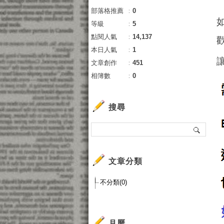
部落格推薦
：
0
等級
：
5
點閱人氣
：
14,137
本日人氣
：
1
文章創作
：
451
相簿數
：
0
搜尋
文章分類
不分類(0)
月曆