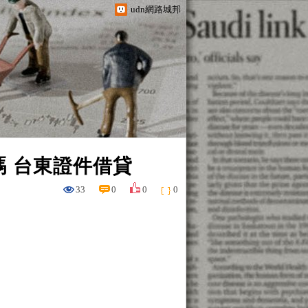
udn網路城邦
嗎 台東證件借貸
33
0
0
0