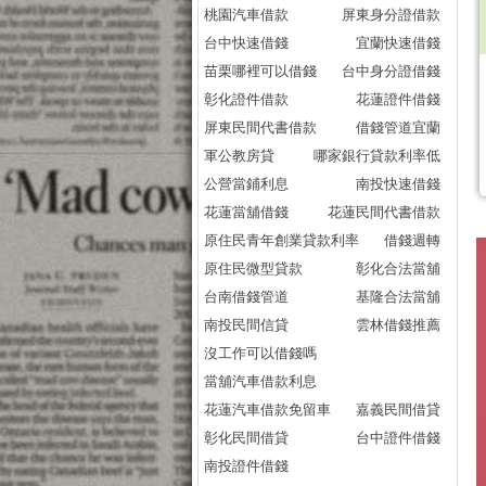
桃園汽車借款
屏東身分證借款
台中快速借錢
宜蘭快速借錢
苗栗哪裡可以借錢
台中身分證借錢
彰化證件借款
花蓮證件借錢
屏東民間代書借款
借錢管道宜蘭
軍公教房貸
哪家銀行貸款利率低
公營當鋪利息
南投快速借錢
花蓮當舖借錢
花蓮民間代書借款
原住民青年創業貸款利率
借錢週轉
原住民微型貸款
彰化合法當舖
台南借錢管道
基隆合法當舖
南投民間信貸
雲林借錢推薦
沒工作可以借錢嗎
當舖汽車借款利息
花蓮汽車借款免留車
嘉義民間借貸
彰化民間借貸
台中證件借錢
南投證件借錢