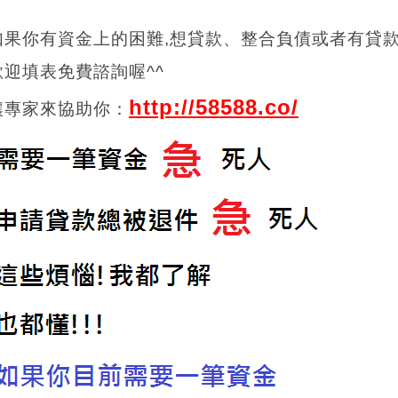
如果你有資金上的困難,想貸款、整合負債或者有貸
歡迎填表免費諮詢喔^^
http://58588.co/
讓專家來協助你：