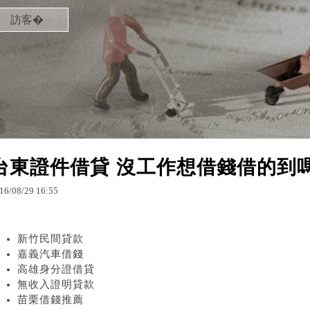
訪客�
台東證件借貸 沒工作想借錢借的到
16
/
08
/
29
16
:
55
新竹民間貸款
嘉義汽車借錢
高雄身分證借貸
無收入證明貸款
苗栗借錢推薦