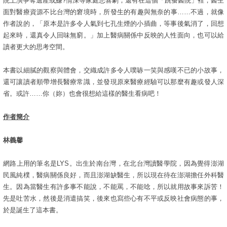
院上演爭奪遺產或鰜?情深等家庭悲喜劇；還有在這個「跳蚤醫院」裡，醫生
面對醫療資源不比台灣的窘境時，所發生的有趣與無奈的事……不過，就像
作者說的，「原本是許多令人氣到七孔生煙的小插曲，等事後氣消了，回想
起來時，還真令人回味無窮。」加上醫病關係中反映的人性面向，也可以給
讀者更大的思考空間。
本書以細膩的觀察與體會，交織成許多令人噗哧一笑與感嘆不已的小故事，
還可讓讀者順帶增長醫療常識，並發現原來醫療經驗可以那麼有趣或發人深
省。或許……你（妳）也會很想給這樣的醫生看病吧！
作者簡介
林義馨
網路上用的筆名是LYS。出生於南台灣，在北台灣讀醫學院，因為覺得澎湖
民風純樸，醫病關係良好，而且澎湖缺醫生，所以現在待在澎湖擔任外科醫
生。因為當醫生有許多事不能說，不能罵，不能唸，所以就用故事來訴苦！
先是吐苦水，然後是消遣搞笑，後來也寫些心有不平或反映社會病態的事，
於是誕生了這本書。