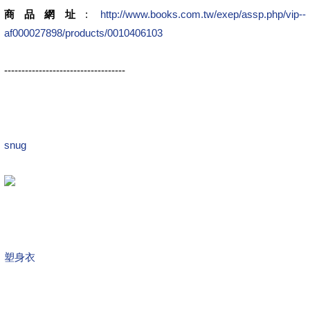
商品網址
:
http://www.books.com.tw/exep/assp.php/vip--
af000027898/products/0010406103
-----------------------------------
snug
塑身衣