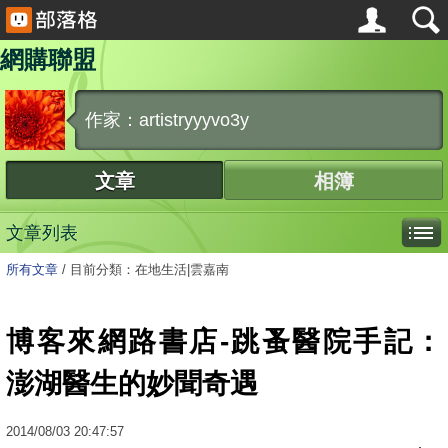
網購聯盟
作家：artistryyyvo3y
文章
相簿
文章列表
所有文章
/
目前分類：在地生活|雲嘉南
博客來網路書店-跳蚤醫院手記：
澎湖醫生的妙聞奇遇
2014
/
08
/
03
20:47:57