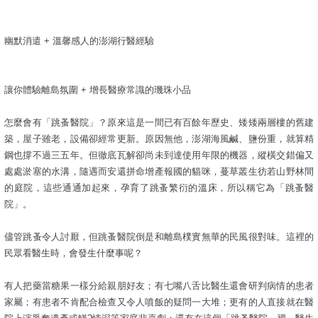
幽默消遣 + 溫馨感人的澎湖行醫經驗
讓你體驗離島氛圍 + 增長醫療常識的璣珠小品
怎麼會有「跳蚤醫院」？原來這是一間已有百餘年歷史、矮矮兩層樓的舊建
築，屋子雖老，設備卻經常更新。原因無他，澎湖海風鹹、鹽份重，就算精
鋼也撐不過三五年。但徹底瓦解卻尚未到達使用年限的機器，縱橫交錯偏又
處處淤塞的水溝，隨遇而安還拼命增產報國的貓咪，蔓草叢生彷若山野林間
的庭院，這些通通加起來，孕育了跳蚤繁衍的溫床，所以稱它為「跳蚤醫
院」。
儘管跳蚤令人討厭，但跳蚤醫院倒是和離島樸實無華的民風很對味。這裡的
民眾看醫生時，會發生什麼事呢？
有人把藥當糖果一樣分給親朋好友；有七嘴八舌比醫生還會研判病情的患者
家屬；有患者不肯配合檢查又令人噴飯的疑問一大堆；更有的人直接就在醫