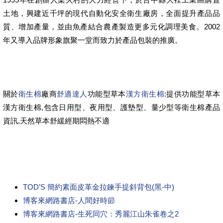
土地，興建近千坪的現代自動化安全衛生廠房，全面提升產品品
質、增加產量，並由魚產結合農產製造更多元化調理美食。2002
年又導入品牌形象旗聚一堂而致力於產品包裝的推廣。
關於
衛生棉
廠商
舒適達人
功能型草本
漢方衛生棉
:提供功能型草本
漢方衛生棉,包含日用型、夜用型、護墊型、量少型等衛生棉產品
資訊,天然草本舒緩經期悶熱不適
TOD’S 簡約素面皮革金拉鍊手提斜背包(黑-中)
博客來網路書店-人間好時節
博客來網路書店-生死同穴：秀麗江山朱雀卷之2