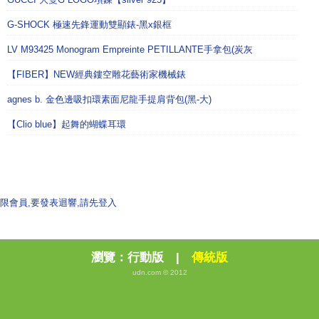
G-SHOCK 極速先鋒運動雙顯錶-黑x銀框
LV M93425 Monogram Empreinte PETILLANTE手拿包(炭灰
【FIBER】NEW經典鏤空雕花藝術家機械錶
agnes b. 金色邊吸扣環素面尼龍手提肩背包(黑-大)
【Clio blue】起舞的蝴蝶耳環
限會員,要發表迴響,請先登入
瀏覽：
行動版
|
傳統版
udn.com © 2012