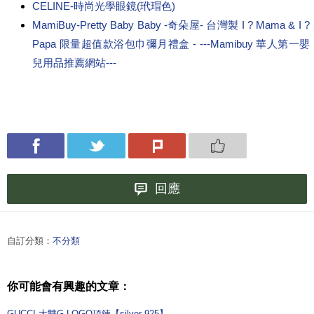
CELINE-時尚光學眼鏡(玳瑁色)
MamiBuy-Pretty Baby Baby -奇朵屋- 台灣製 I ? Mama & I ?
Papa 限量超值款浴包巾彌月禮盒 - ---Mamibuy 華人第一嬰
兒用品推薦網站---
回應
自訂分類：
不分類
你可能會有興趣的文章：
GUCCI 大雙G LOGO項鍊【silver 925】