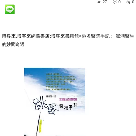
27
0
0
博客來,博客來網路書店:博客來書籍館>跳蚤醫院手記： 澎湖醫生
的妙聞奇遇