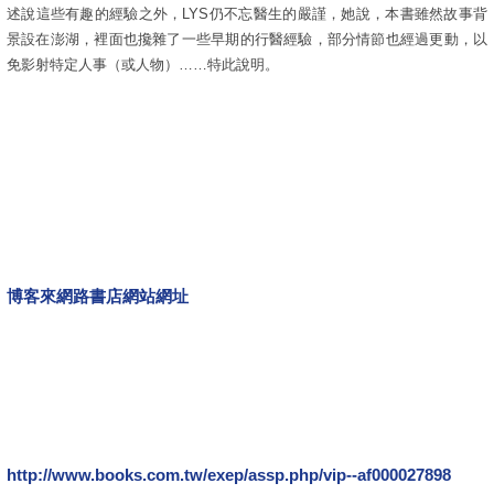
述說這些有趣的經驗之外，LYS仍不忘醫生的嚴謹，她說，本書雖然故事背
景設在澎湖，裡面也攙雜了一些早期的行醫經驗，部分情節也經過更動，以
免影射特定人事（或人物）……特此說明。
博客來網路書店網站網址
http://www.books.com.tw/exep/assp.php/vip--af000027898