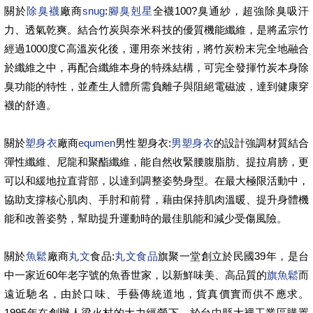
關於
除臭襪
廠商
snug
:
腳臭剋星
全襪100?臭通紗，超強除臭吸汗
力、透氣乾爽。結合竹炭與奈米科技的優質機能纖維，是將孟宗竹
經過1000度C高溫炭化後，運用奈米技術，將竹炭粉末完全地融合
於纖維之中，再配合纖維本身的特殊結構，可完全發揮竹炭本身除
臭功能的特性，並產生人體所需負離子與阻絕電磁波，達到健康穿
襪的舒適。
關於
塑身衣
廠商
equmen
男性塑身衣:
男塑身衣
的設計強調材質結合
彈性纖維、尼龍和聚酯纖維，能自然收緊腰腹脂肪、提拉肩膀，更
可以和緩地拉直背部，以達到調整姿勢身型。在最大極限活動中，
協助支撐核心肌肉、手肘和前臂，藉由保持肌肉溫暖、提升身體機
能和改善姿勢，幫助提升運動時的最佳肌能和減少受傷風險。
關於
魚鬆
廠商
丸文
食品:
丸文食品
旗聚一堂創立於民國39年，是台
中一家近60年老字號的魚香世家，以新鮮味美、高品質的
旗魚鬆
而
遠近馳名，由於口味、手藝傳統道地，貨真價實而供不應求。
1995年在創辦人梁火村的大力經營下，於台中縣大裡工業區購置