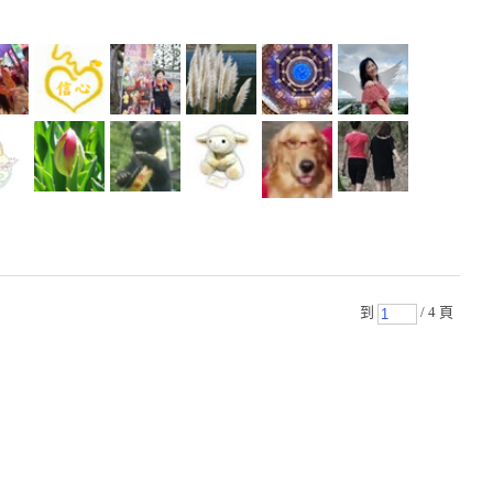
到
/ 4 頁