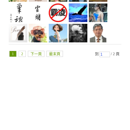
1
2
下一頁
最末頁
到
/ 2 頁