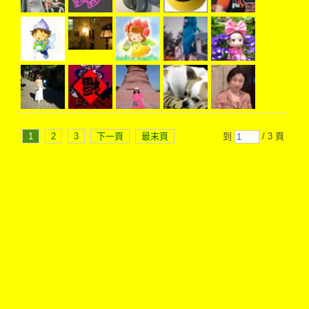
1
2
3
下一頁
最末頁
到
/ 3 頁