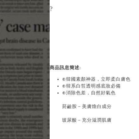
?
商品訊息簡述
:
⊕韓國素顏神器，立即柔白膚色
⊕韓系白皙透明感底妝必備
⊕消除色差，自然好氣色
菸鹼胺－美膚煥白成分
玻尿酸－充分滋潤肌膚