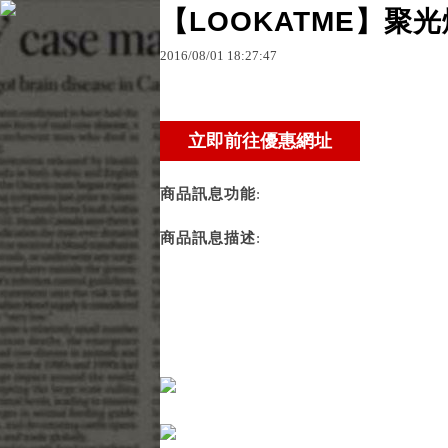
【LOOKATME】聚光
2016
/
08
/
01
18
:
27
:
47
原文網址：http://blog.udn.com/zvdljt97/68553777
zvdljt97
商品訊息功能
:
商品訊息描述
: