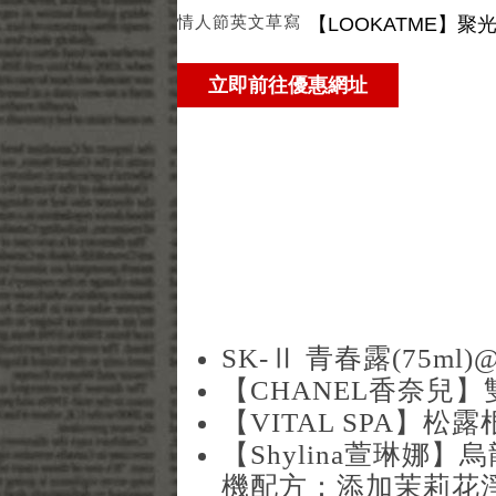
情人節英文草寫
SK-Ⅱ 青春露(75ml)
【CHANEL香奈兒】雙
【VITAL SPA】松露
【Shylina萱琳娜
機配方：添加茉莉花淨