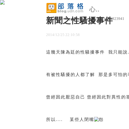
心..
新聞之性騷擾事件
原文網址：http://blog.udn.com/y329a/19823941
2014
/
12
/
25
22
:
10
:
58
這幾天陳為廷的性騷擾事件 我只能說...
有被性騷擾的人都了解 那是多可怕的
曾經因此厭惡自己 曾經因此對異性的
所以.... 某些人閉嘴