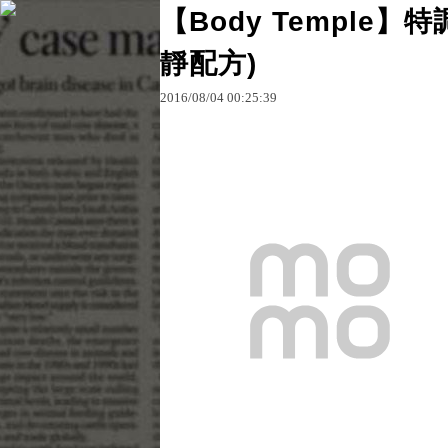
【Body Temple】
靜配方)
原文網址：http://blog.udn.com/wiqx0306/6887670
2016
/
08
/
04
00
:
25
:
39
Aoa的部落