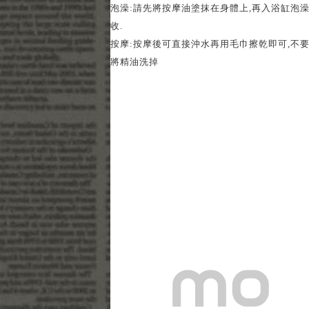
泡澡
:
請先將按摩油塗抹在身體上
,
再入浴缸泡
收
.
按摩
:
按摩後可直接沖水再用毛巾擦乾即可
,
不
將精油洗掉