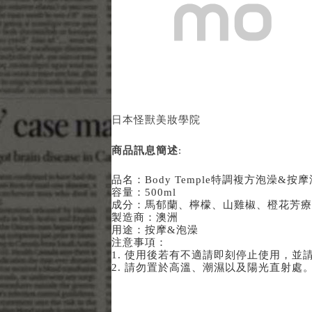
日本怪獸美妝學院
商品訊息簡述
:
品名：Body Temple特調複方泡澡&按摩
容量：500ml
成分：馬郁蘭、檸檬、山雞椒、橙花芳療
製造商：澳洲
用途：按摩&泡澡
注意事項：
1. 使用後若有不適請即刻停止使用，並
2. 請勿置於高溫、潮濕以及陽光直射處