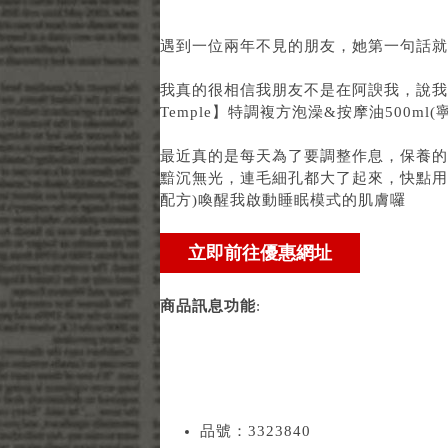
遇到一位兩年不見的朋友，她第一句話就
我真的很相信我朋友不是在阿諛我，說我
Temple】特調複方泡澡&按摩油500ml(
最近真的是每天為了要調整作息，保養的
黯沉無光，連毛細孔都大了起來，快點用
配方)
喚醒我啟動睡眠模式的肌膚囉
商品訊息功能
:
品號：3323840