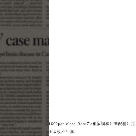
100?pan class='font7'>植物調和油調配精油完
全吸收不油膩
.