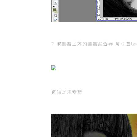
2.按圖層上方的圖層混合器 每ㄍ選
這張是用變暗