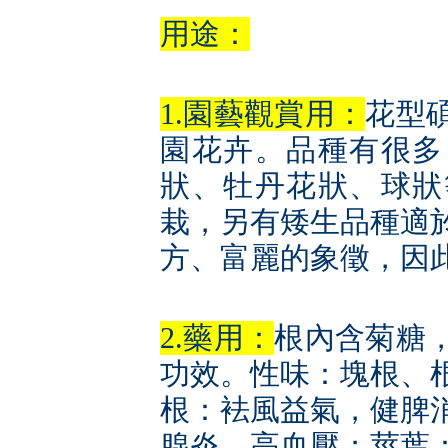
用途：
1.園藝觀賞用：
花型
園花卉。品種有很多
狀、牡丹花狀、球狀
栽，另有矮生品種適
方、富麗的象徵，因
2.藥用：
根內含菊糖
功效。性味：塊根、
根：袪風益氣，健脾
腺炎，高血壓；莖葉