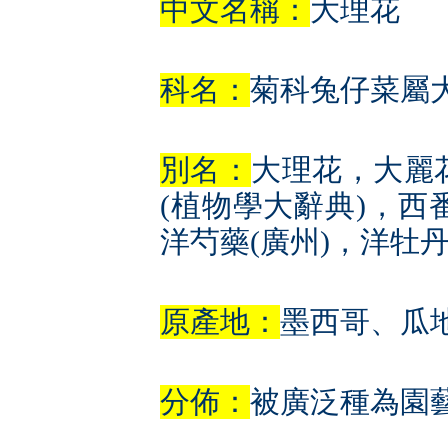
中文名稱：
大理花
科名：
菊科兔仔菜屬
別名：
大理花，大麗
(植物學大辭典)，西
洋芍藥(廣州)，洋牡
原產地：
墨西哥、瓜
分佈：
被廣泛種為園