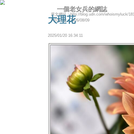
一個老女兵的網誌
原文網址：http://blog.udn.com/whoismyluck/18
大理花
列印日期：2026/08/09
2025
/
01
/
20
16
:
34
:
11