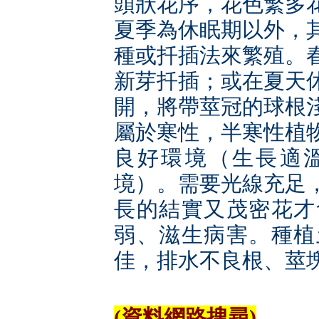
頭狀花序，花色繁多
夏季為休眠期以外，
種或扦插法來繁殖。
新芽扦插；或在夏天
開，將帶莖冠的球根
屬於寒性，半寒性植
良好環境（生長適溫約
境）。需要光線充足
長的結實又茂密花才
弱、滋生病害。種植
佳，排水不良根、莖
(資料網路搜尋)