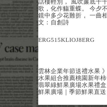
話樓輕別， 風吹簾底千千
歌，化作觴重蝶。 今夕
鏡中多少花難折， 一曲相
文：自創詩
ERG515KLIOJ8ERG
雲林企業年節送禮水果 
水果組合推薦
桃園新年柿
翡翠綠鮮果廣場水果禮盒
鮮果廣場｜季節鮮果直送