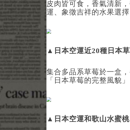
皮肉皆可食，香氣清新，
運、象徵吉祥的水果選擇
▲
日本空運近20種日本
集合多品系草莓於一盒，
「日本草莓的完整風貌」
▲
日本空運和歌山水蜜桃