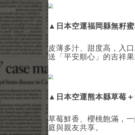
▲
日本空運福岡縣無籽蜜
皮薄多汁、甜度高，入口
送「平安順心」的吉祥果
▲
日本空運熊本縣草莓＋
草莓鮮香、櫻桃飽滿，一
庭與親友共享。