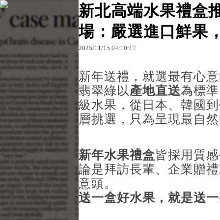
新北高端水果禮盒推
場：嚴選進口鮮果
原文網址：http://blog.udn.com/t14gpvs71502/184
2025
/
11
/
15
04
:
10
:
17
t14gpvs7
新年送禮，就選最有心意
翡翠綠以
產地直送
為標準
級水果，從日本、韓國到
層挑選，只為呈現最自然
新年水果禮盒
皆採用質感
論是拜訪長輩、企業贈禮
意頭。
送一盒好水果，就是送一