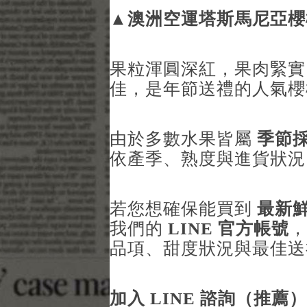
▲
澳洲空運塔斯馬尼亞櫻
果粒渾圓深紅，果肉緊實
佳，是年節送禮的人氣櫻
由於多數水果皆屬
季節
依產季、熟度與進貨狀
若您想確保能買到
最新
我們的
LINE 官方帳號
，
品項、甜度狀況與最佳送
加入 LINE 諮詢（推薦）