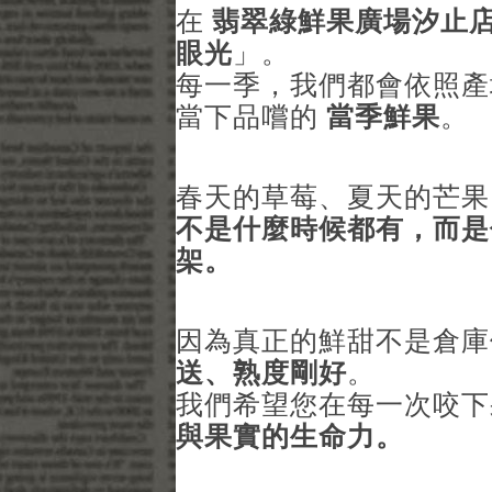
在
翡翠綠鮮果廣場汐止
眼光
」。
每一季，我們都會依照產
當下品嚐的
當季鮮果
。
春天的草莓、夏天的芒果
不是什麼時候都有，而是
架。
因為真正的鮮甜不是倉
送、熟度剛好
。
我們希望您在每一次咬
與果實的生命力。