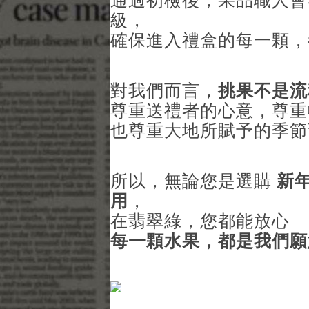
通過初檢後，果品職人會
級，
確保進入禮盒的每一顆，
對我們而言，
挑果不是流
尊重送禮者的心意，尊重
也尊重大地所賦予的季節
所以，無論您是選購
新
用
，
在翡翠綠，您都能放心
每一顆水果，都是我們願