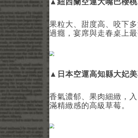
▲
紐西蘭空運大嘴巴櫻桃
果粒大、甜度高、咬下多
過癮，宴席與走春桌上最
▲
日本空運高知縣大妃美
香氣濃郁、果肉細緻，入
滿精緻感的高級草莓。