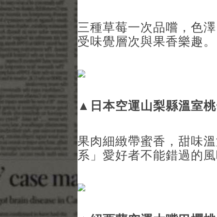
三種草莓一次品嚐，色澤
受味覺層次與果香樂趣。
▲
日本空運山梨縣溫室桃
果肉細緻帶蜜香，甜味溫
系」愛好者不能錯過的風