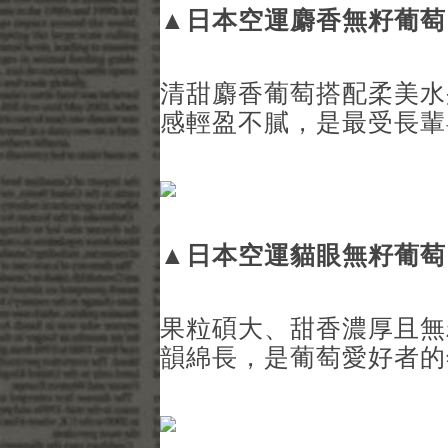
▲
日本空運麝香無籽葡萄
清甜麝香葡萄搭配柔美水
感輕盈不膩，是最受長輩
▲
日本空運貓眼無籽葡萄
果粒碩大、甜香濃厚且無
韻綿長，是葡萄愛好者的