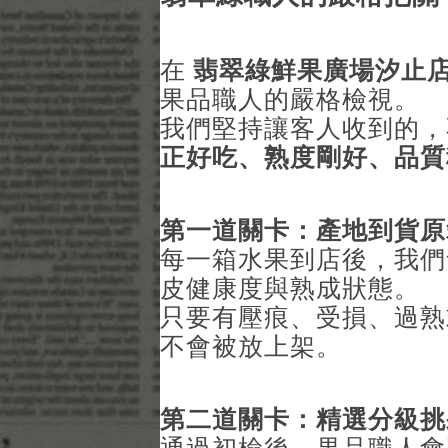
在
翡翠綠鮮果廣場汐止
果品職人的嚴格檢視。
我們堅持讓客人收到的
正好吃、熟度剛好、品質
第一道關卡：產地到貨原
每一箱水果到店後，我們
皮健康度與熟成狀態。
只要有壓痕、受損、過熟
不會被放上架。
第二道關卡：精選分級挑