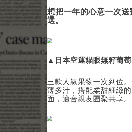
想把一年的心意一次送
選。
▲
日本空運貓眼無籽葡萄
三款人氣果物一次到位。
薄多汁，搭配柔甜細緻的
面，適合親友團聚共享。