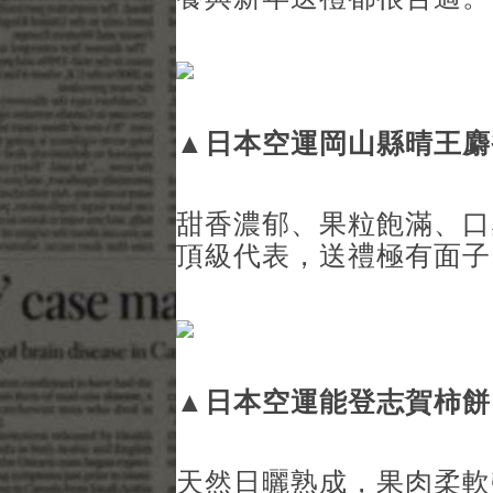
▲
日本空運岡山縣晴王麝
甜香濃郁、果粒飽滿、口
頂級代表，送禮極有面子
▲
日本空運能登志賀柿餅
天然日曬熟成，果肉柔軟