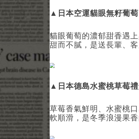
▲
日本空運貓眼無籽葡萄
貓眼葡萄的濃郁甜香遇上
甜而不膩，是送長輩、客
▲
日本德島水蜜桃草莓禮
草莓香氣鮮明、水蜜桃口
軟順滑，是冬季浪漫果香