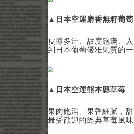
▲
日本空運麝香無籽葡萄
皮薄多汁、甜度飽滿、入
到日本葡萄優雅氣質的一
▲
日本空運熊本縣草莓
果肉飽滿、果香細膩，甜
最受歡迎的經典草莓風味