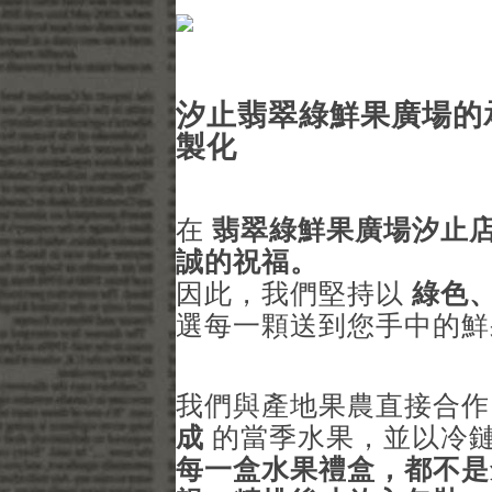
汐止翡翠綠鮮果廣場的承
製化
在
翡翠綠鮮果廣場汐止
誠的祝福。
因此，我們堅持以
綠色
選每一顆送到您手中的鮮
我們與產地果農直接合
成
的當季水果，並以冷
每一盒水果禮盒，都不是