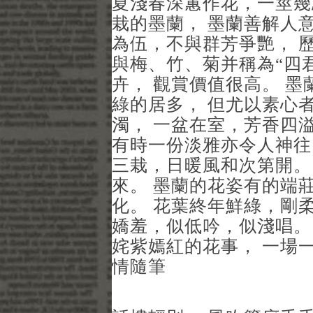
夏淺春深蕙作花，一莖幾
栽的墨蘭， 墨蘭善解人
為伍，不與群芳爭艷， 
與梅、竹、菊并稱為“四
卉， 觀賞價值很高。 墨
綠的居多， 但尤以素心
濁， 一盆在室，芳香四
有時一份淡雅亦令人神往
三栽，日暖風和次第開。
來。 墨蘭的花姿有的端
化。 花葉終年鮮綠，剛
嬌羞，似低吟，似淺唱。
姹紫嫣紅的花事， 一場一
情隨筆