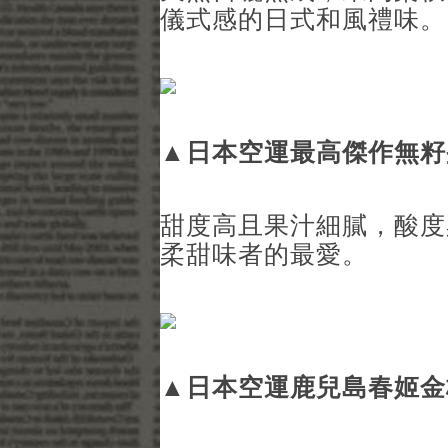
儀式感的日式和風禮味。
▲
日本空運最高傑作無籽
甜度高且果汁細膩，酸度
柔甜味者的最愛。
▲
日本空運鹿兒島春姬金