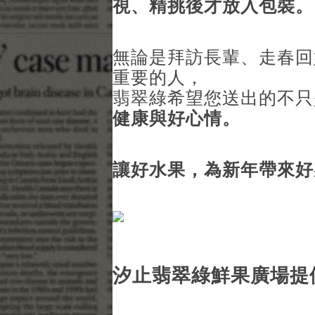
視、精挑後才放入包裝。
無論是拜訪長輩、走春回
重要的人，
翡翠綠希望您送出的不
健康與好心情。
讓好水果，為新年帶來好
汐止翡翠綠鮮果廣場提