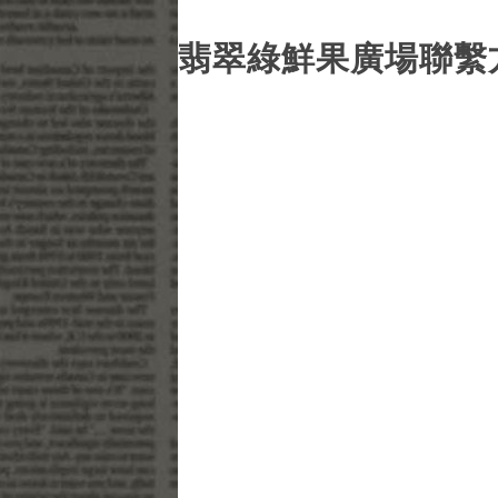
翡翠綠鮮果廣場聯繫