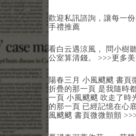
歡迎私訊諮詢，讓每一份
手禮推薦
看白云遇涼風， 問小樹聽
公室算清錢。 >>>更多
陽春三月 小風颼颼 書頁
折疊的那一頁 是我隨時
一頁 小風颼颼 吹走了時
的那一頁 已經記憶在心底
風颼颼 書頁微微顫顫 >