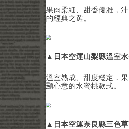
果肉柔細、甜香優雅，汁
的經典之選。
▲
日本空運山梨縣溫室水
溫室熟成、甜度穩定，果
顯心意的水蜜桃款式。
▲
日本空運奈良縣三色草