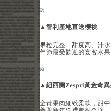
▲
智利產地直送櫻桃
果粒完整、甜度高、汁水
年節最受歡迎的宴客水果
▲
紐西蘭Zespri
黃金奇異
金黃果肉細緻柔軟，甜中
養與新年送禮都很合適。