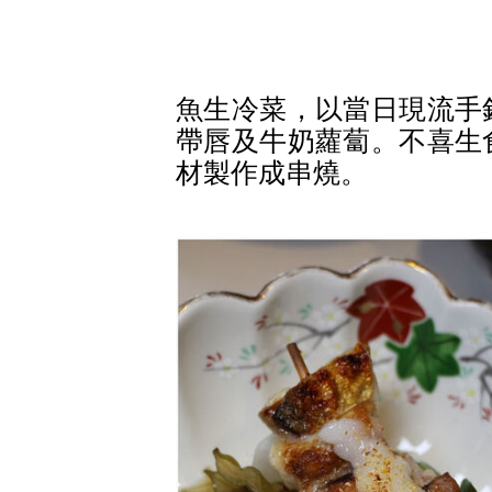
魚生冷菜，以當日現流手
帶唇及牛奶蘿蔔。不喜生
材製作成串燒。