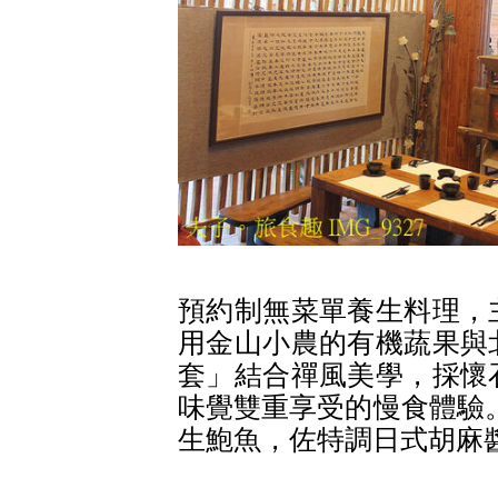
預約制無菜單養生料理，
用金山小農的有機蔬果與
套」結合禪風美學，採懷
味覺雙重享受的慢食體驗
生鮑魚，佐特調日式胡麻醬