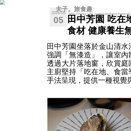
夫子。旅食趣
2026
/
05
原文網址：http://blog.udn.com/stephenchencyk
田中芳園 吃在
05
列印日期：2026/08/07
食材 健康養生
田中芳園坐落於金山清水
強調「無漆造」，讓室內
透過大片落地窗，欣賞庭
主廚堅持「吃在地、食當
手法呈現，提供一種視覺