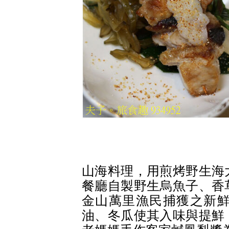
山海料理，用煎烤野生海
餐廳自製野生烏魚子、香
金山萬里漁民捕獲之新
油、冬瓜使其入味與提鮮