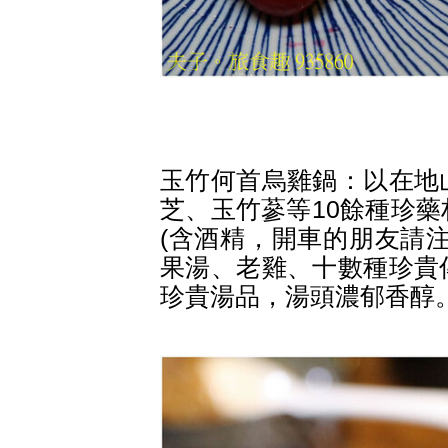
玉竹何首烏雞鍋：以在地
芝、玉竹蔘等10餘種珍
(含酒精，開車的朋友請
果湯、老雞、十數種珍貴
珍貴湯品，湯頭濃郁香醇