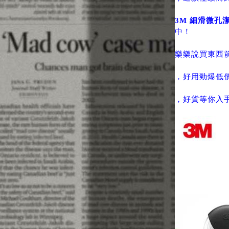
3M 細滑微孔潔
中！
樂樂說買東西
，好用勁爆低
，好貨等你入