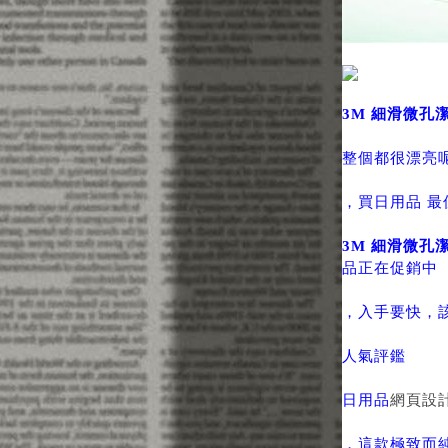
3M 細滑微孔潔
整個都很漂亮
，買日用品 最
3M 細滑微孔潔
品正在促銷中
，入手要快，
人氣評鑑
日用品
網頁設
，這款極致而