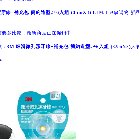
牙線+補充包-簡約造型2+6入組-(35mX8)
ETMall東森購物 
前要多比較，最新商品正在促銷中
價，
3M 細滑微孔潔牙線+補充包-簡約造型2+6入組-(35mX8)
人
手