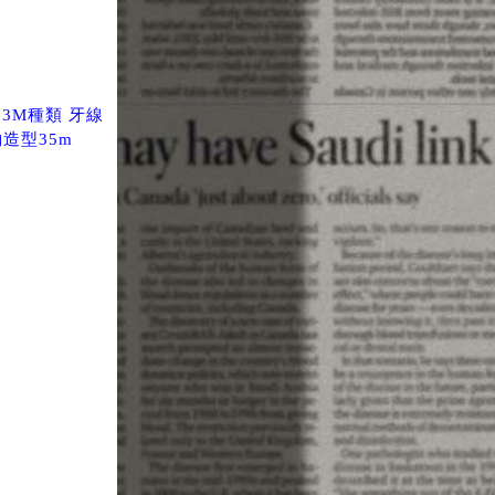
3M種類 牙線
約造型35m