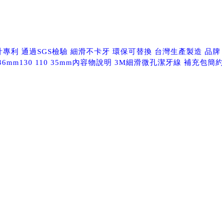
專利 通過SGS檢驗 細滑不卡牙 環保可替換 台灣生產製造 品牌 
0 36mm130 110 35mm內容物說明 3M細滑微孔潔牙線 補充包簡