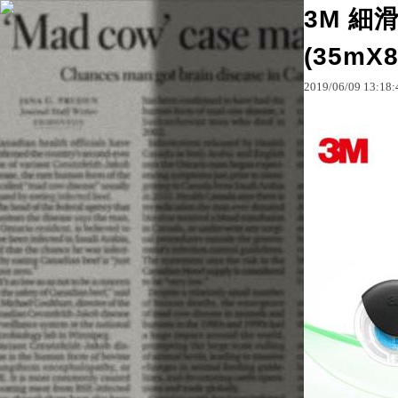
3M 細
(35mX
原文網址：http://blo
2019
/
06
/
09
13
:
18
: