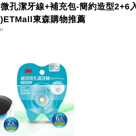
滑微孔潔牙線+補充包-簡約造型2+6入
8)ETMall東森購物推薦
g.udn.com/rxnh7dl17h/127301740
列印
41
智慧家電