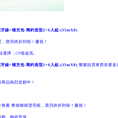
牙線+補充包-簡約造型2+6入組-(35mX8)
呢，寶貝終於到啦！慶祝！
佳選擇，CP值超高。
牙線+補充包-簡約造型2+6入組-(35mX8)
樂樂說買東西前要多
該商品熱烈促銷中！
計
推薦 整個都很漂亮呢，寶貝終於到啦！慶祝！
純粹，物超所值。