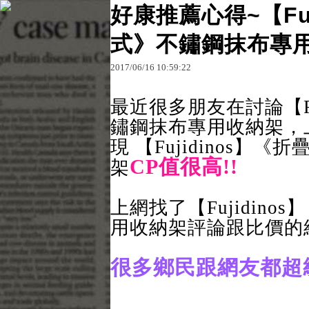
好康推薦心得~【Fu
式》不鏽鋼抹布專
原文網址：http://blog.udn.com/rossedum/1046293
2017
/
06
/
16
10
:
59
:
22
rossedum
最近很多朋友在討論【Fu
鏽鋼抹布專用收納架，
現 【Fujidinos
CP值很高!!
架
上網找了【Fujidin
用收納架評論跟比價的
很多鄉民跟網友都超級