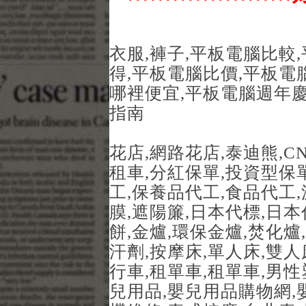
衣服,褲子,平板電腦比較
得,平板電腦比價,平板電
哪裡便宜,平板電腦週年慶
指南
花店,網路花店,泰迪熊,C
租車,分紅保單,投資型保單,
工,保養品代工,食品代工,
膜,遮陽簾,日本代標,日本
餅,金爐,環保金爐,焚化爐
汗劑,按摩床,單人床,雙人
行車,租單車,租單車,男性
兒用品,嬰兒用品購物網,