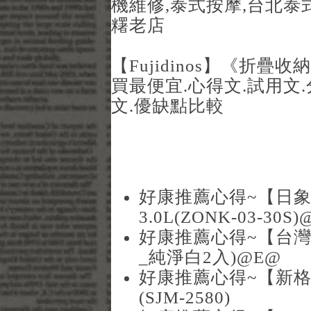
機維修,泰式按摩,台北泰
糬老店
【Fujidinos】《折
買最便宜.心得文.試用文.
文.優缺點比較
好康推薦心得~【日
3.0L(ZONK-03-30S
好康推薦心得~【台灣
_純淨白2入)@E@
好康推薦心得~【新格】A
(SJM-2580)