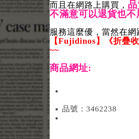
品
而且在網路上購買，
不滿意可以退貨也不
服務這麼優，當然在網
【Fujidinos】《
~~
商品網址:
品號：3462238