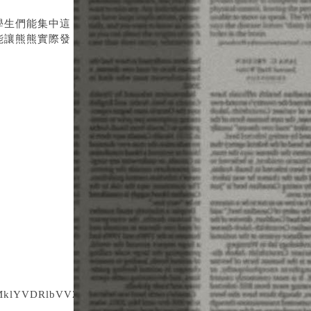
學生們能集中這
能讓熊熊實際發
lbVVZPQ==&url=https://tw.buy.yahoo.com/gdsale/gds