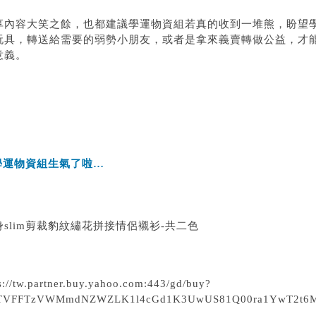
享內容大笑之餘，也都建議學運物資組若真的收到一堆熊，盼望
玩具，轉送給需要的弱勢小朋友，或者是拿來義賣轉做公益，才
意義。
學運物資組生氣了啦…
窄身slim剪裁豹紋繡花拼接情侶襯衫-共二色
s://tw.partner.buy.yahoo.com:443/gd/buy?
VFFTzVWMmdNZWZLK1l4cGd1K3UwUS81Q00ra1YwT2t6MklYVDR