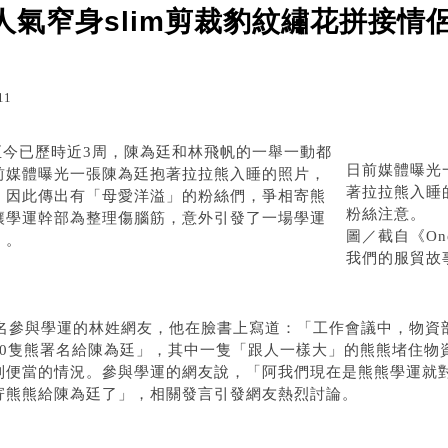
el人氣窄身slim剪裁豹紋繡花拼接情
g.udn.com/robertlf161337/16183418
列印
11
流行男裝 休閒褲 西裝
至今已歷時近3周，陳為廷和林飛帆的一舉一動都
日前媒體曝光
前媒體曝光一張陳為廷抱著拉拉熊入睡的照片，
著拉拉熊入睡
，因此傳出有「母愛洋溢」的粉絲們，爭相寄熊
粉絲注意。
讓學運幹部為整理傷腦筋，意外引發了一場學運
圖／截自《One 
」。
我們的服貿故
光一名參與學運的林姓網友，他在臉書上寫道：「工作會議中，物資
80隻熊署名給陳為廷」，其中一隻「跟人一樣大」的熊熊堵住物
到便當的情況。參與學運的網友說，「阿我們現在是熊熊學運就對
寄熊熊給陳為廷了」，相關發言引發網友熱烈討論。