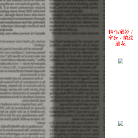
情侶襯衫 /
窄身 / 豹紋
繡花