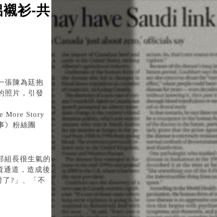
侶襯衫-共
日期：2026/08/08
一張陳為廷抱
的照片，引發
More Story
事》粉絲團
部組長很生氣的
資通道，造成後
了?」、「不