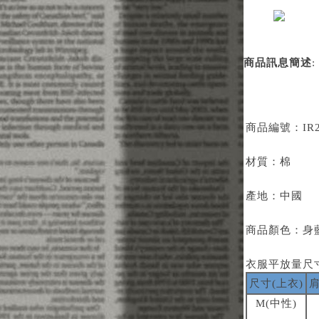
商品訊息簡述
:
商品編號：
IR
材質：棉
產地：中國
商品顏色：身
衣服平放量尺
尺寸(上衣)
肩
M(中性)