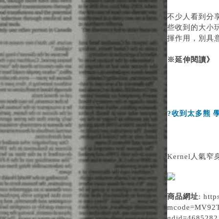
不少人看到分
些收到的大小
揮作用，別具
※延伸閱讀》
?收到太多熊 
Kernel人氣
商品網址
:
http
mcode=MV92T
gdid=4685282