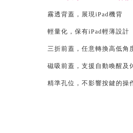
霧透背蓋，展現iPad機背
輕量化，保有iPad輕薄設計
三折前蓋，任意轉換高低角
磁吸前蓋，支援自動喚醒及
精準孔位，不影響按鍵的操