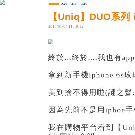
qw3saep37部落格
【Uniq】DUO系列 i
原文網址：http://blog.udn.com/qw3saep37/419171
2016
/
01
/
04
11
:
49
:
12
終於...終於....我也有ap
拿到新手機iphone 6
美到捨不得用啦(謎之聲
因為先前不是用iphoe
我在購物平台看到
【Un