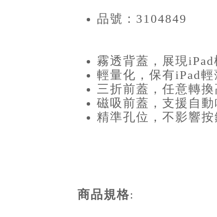
品號：3104849
霧透背蓋，展現iPa
輕量化，保有iPad
三折前蓋，任意轉換
磁吸前蓋，支援自動
精準孔位，不影響按
商品規格
: