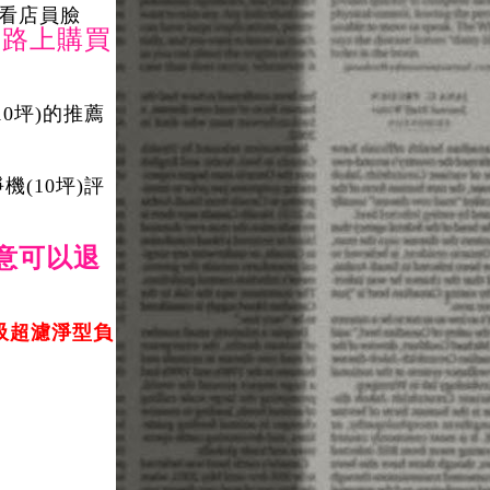
用看店員臉
網路上購買
0坪)的推薦
(10坪)評
意可以退
吸超濾淨型負