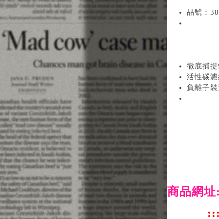
品號：38
徹底捕捉
活性碳濾
負離子裝
商品網址
::