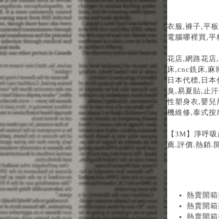
衣服,褲子,平
電腦哪裡買,平
花店,網路花店,
床,cnc銑床,
日本代標,日本
臭,易夏貼,止
性塑身衣,嬰兒
機維修,泰式按
【3M】淨呼吸
薦.評價.熱銷
熱賣開箱推
熱賣開箱推
熱賣開箱推