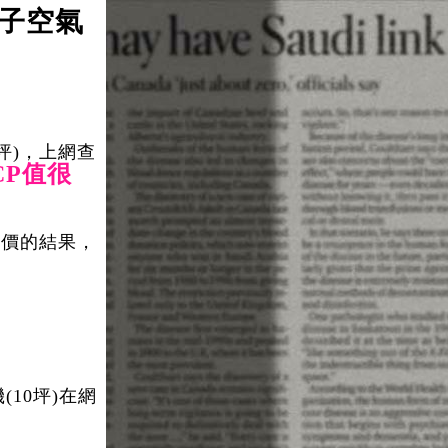
離子空氣
日期：2026/08/07
坪)，上網查
CP值很
比價的結果，
10坪)在網