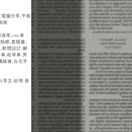
板電腦分享,平板
指南
保單,cnc車
隔熱膜,遮陽簾,
,軟體設計,腳
車,租單車,男
機維修,台北手
分享文.好用.推