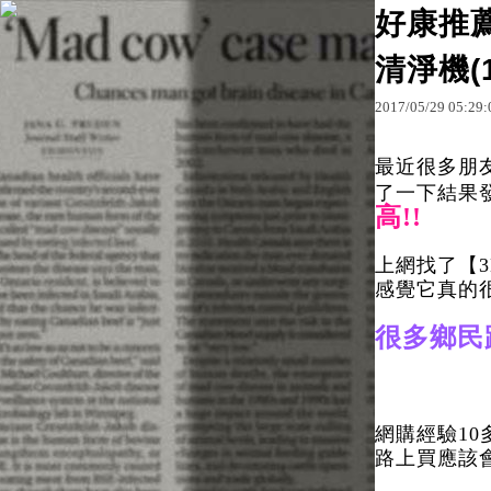
好康推
清淨機(
原文網址：http://blo
2017
/
05
/
29
05
:
29
:
最近很多朋友
了一下結果發
高!!
上網找了【3
感覺它真的很
很多鄉民
網購經驗10
路上買應該