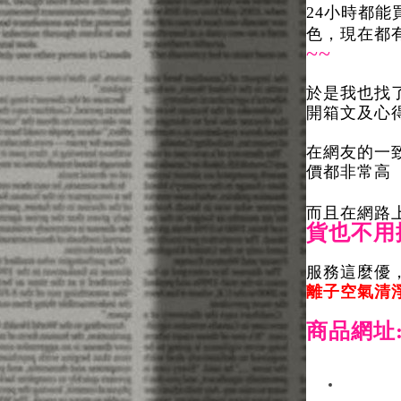
24小時都
色，現在都有
~~
於是我也找了
開箱文及心得
在網友的一致
價都非常高
而且在網路
貨也不用
服務這麼優
離子空氣清淨機
商品網址