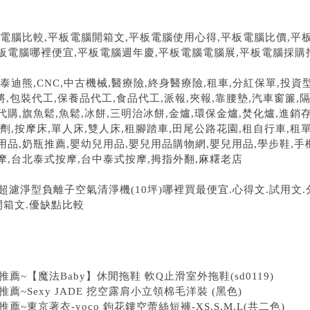
板電腦比較,平板電腦開箱文,平板電腦使用心得,平板電腦比價,平
板電腦哪裡便宜,平板電腦週年慶,平板電腦電腦展,平板電腦採購
泰迪熊,CNC,中古機械,醫療險,終身醫療險,租車,分紅保單,投資型
麻將,包裝代工,保養品代工,食品代工,派報,夾報,靠腰墊,汽車窗簾,
代購,旗魚鬆,魚鬆,冰餅,三明治冰餅,金爐,環保金爐,焚化爐,進銷存
汗劑,按摩床,單人床,雙人床,租腳踏車,田尾公路花園,租自行車,租單
用品,奶瓶推薦,嬰幼兒用品,嬰兒用品購物網,嬰兒用品,學步鞋,手
摩,台北泰式按摩,台中泰式按摩,拇指外翻,麻糬老店
超濾淨型負離子空氣清淨機(10坪)哪裡買最便宜.心得文.試用文.
.開箱文.優缺點比較
薦~【魔法Baby】休閒拖鞋 軟Q止滑室外拖鞋(sd0119)
薦~Sexy JADE 挖空露肩小立領棉毛洋裝 (黑色)
薦~東京著衣-yoco 鉤花鏤空蕾絲短褲-XS.S.M.L(共二色)