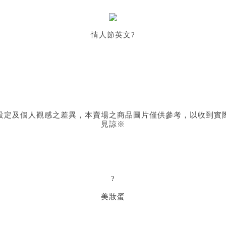
情人節英文
?
設定及個人觀感之差異，本賣場之商品圖片僅供參考，以收到實
見諒※
?
美妝蛋