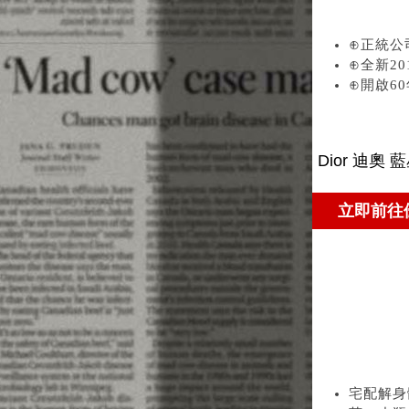
⊕正統公
⊕全新20
⊕開啟6
宅配解身