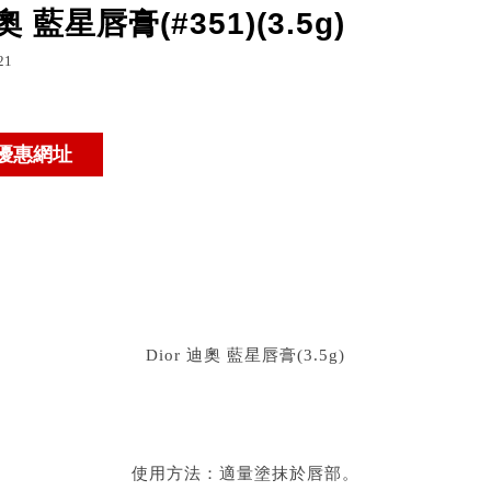
奧 藍星唇膏(#351)(3.5g)
21
og.udn.com/omookh87/72625408
列印
omookh87 的部落格
Dior 迪奧 藍星唇膏(3.5g)
使用方法：適量塗抹於唇部。