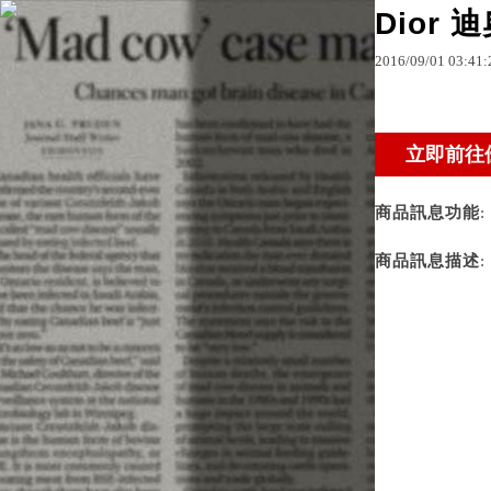
Dior 迪
2016
/
09
/
01
03
:
41
:
原文網址：http://bl
商品訊息功能
:
商品訊息描述
: