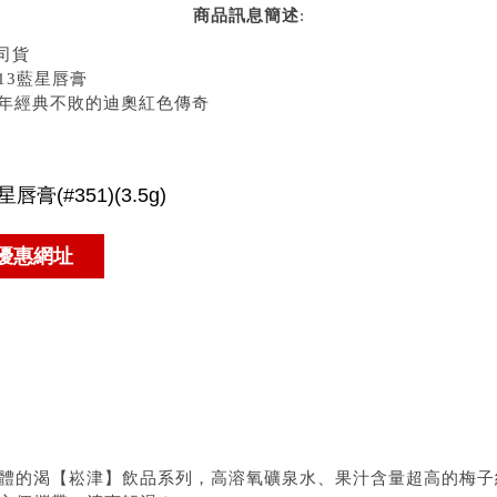
商品訊息簡述
:
司貨
13藍星唇膏
0年經典不敗的迪奧紅色傳奇
體的渴【崧津】飲品系列，高溶氧礦泉水、果汁含量超高的梅子