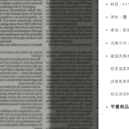
材質：65?
微
彈性：
產地：香
洗滌方式
建議洗滌
熨燙溫度為
請避免使
初次清洗
平量商品