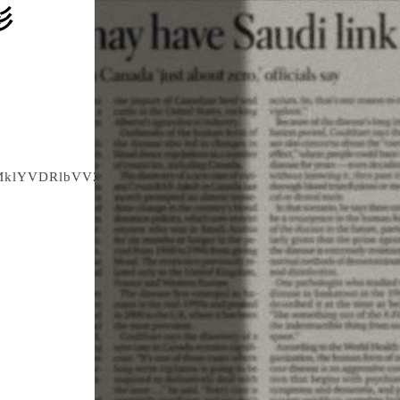
衫
日期：2026/08/08
lbVVZPQ==&url=https://tw.buy.yahoo.com/gdsale/gds