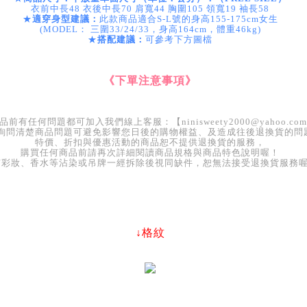
衣前中長48 衣後中長70 肩寬44 胸圍105 領寬19 袖長58
★
適穿身型建議：
此款商品適合S-L號的身高155-175cm女生
(MODEL： 三圍33/24/33，身高164cm，體重46kg)
★
搭配建議：
可參考下方圖檔
《下單注意事項》
前有任何問題都可加入我們線上客服：【ninisweety2000@yahoo.com
詢問清楚商品問題可避免影響您日後的購物權益、及造成往後退換貨的問
特價、折扣與優惠活動的商品恕不提供退換貨的服務，
購買任何商品前請再次詳細閱讀商品規格與商品特色說明喔！
有彩妝、香水等沾染或吊牌一經拆除後視同缺件，恕無法接受退換貨服務
↓格紋