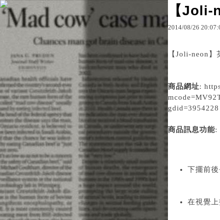
【Jol
2014
/
08
/
26
20
:
07
:
原文網址：http://blo
【Joli-ne
商品網址
:
http
mcode=MV92T
gdid=3954228
商品訊息功能
:
下擺前後
在視覺上