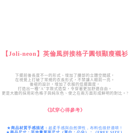
【Joli-neon】英倫風拼接格子圓領顯瘦襯衫
下擺前後長度不一的形式、增加了腰部的立體空間感，
在視覺上打破了常規的衣長形式，不禁讓人眼前一亮。
後褶的設計，增加了衣服的低擺圍度，
打造出一種“A”字款式造型，令穿著更加舒適自由。
更是大膽的採用彩色格子與純灰色、使之在兩方面形成鮮明的對比。
?
《試穿心得參考》
★
商品材質手感描述：
超柔手感與自然彈性，布料也很舒適唷！
★
商品尺寸：平放量單面尺寸（單位：公分）：（FREE SIZE）