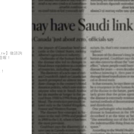
.tw】做諮詢
題喔！
喔！