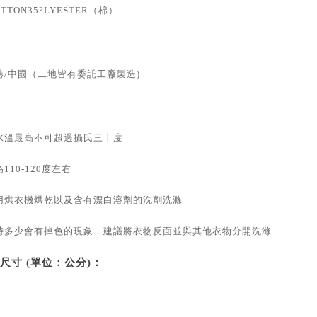
TTON35?LYESTER（棉）
港/中國（二地皆有委託工廠製造)
：
水溫最高不可超過攝氏三十度
110-120度左右
用烘衣機烘乾以及含有漂白溶劑的洗劑洗滌
時多少會有掉色的現象，建議將衣物反面並與其他衣物分開洗滌
尺寸 (單位：公分)：