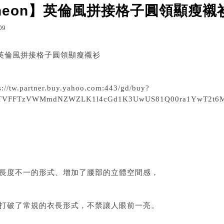
i-neon】英倫風拼接格子圓領顯瘦襯
09
g.udn.com/michael144mu/16677007
列印
我的Blog
on】英倫風拼接格子圓領顯瘦襯衫
s://tw.partner.buy.yahoo.com:443/gd/buy?
VFFTzVWMmdNZWZLK1l4cGd1K3UwUS81Q00ra1YwT2t6MklYVDR
長度不一的形式、增加了腰部的立體空間感，
打破了常規的衣長形式，不禁讓人眼前一亮。