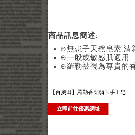
商品訊息簡述
:
⊕無患子天然皂素 清
⊕一般或敏感肌適用
⊕羅勒被視為尊貴的