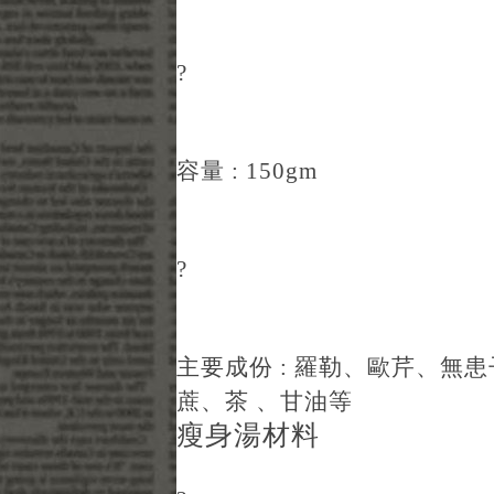
?
容量 : 150gm
?
主要成份 : 羅勒、歐芹、無
蔗、茶 、甘油等
瘦身湯材料