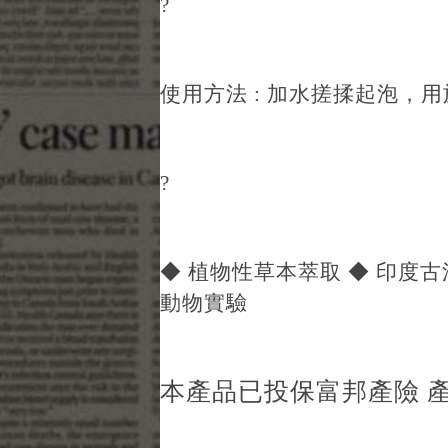
?
使用方法 : 加水搓揉起泡，
?
◆ 植物性草本萃取 ◆ 印度
動物實驗
本產品已投保富邦產險 