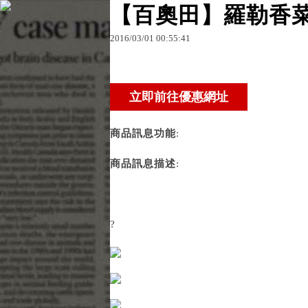
【百奧田】羅勒香
2016
/
03
/
01
00
:
55
:
41
原文網址：http://blog.udn.com/lcwseq63/4842461
lcwseq63
商品訊息功能
:
商品訊息描述
:
?