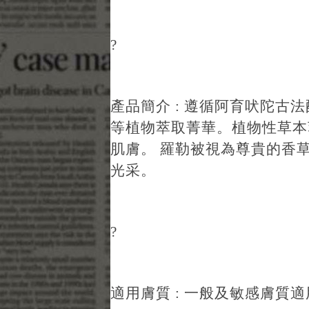
?
產品簡介 : 遵循阿育吠陀古
等植物萃取菁華。植物性草本
肌膚。 羅勒被視為尊貴的香
光采。
?
適用膚質 : 一般及敏感膚質適