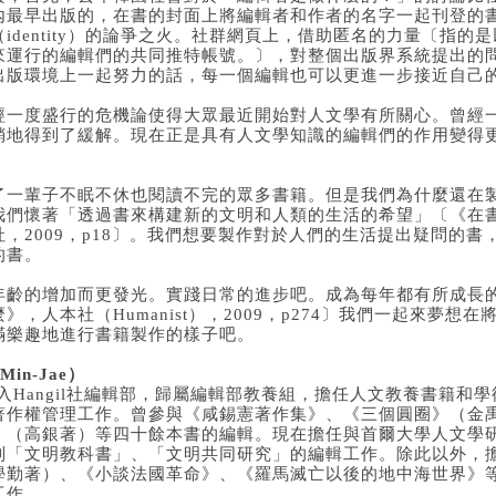
內最早出版的，在書的封面上將編輯者和作者的名字一起刊登的
identity）的論爭之火。社群網頁上，借助匿名的力量〔指的
來運行的編輯們的共同推特帳號。〕，對整個出版界系統提出的
出版環境上一起努力的話，每一個編輯也可以更進一步接近自己
經一度盛行的危機論使得大眾最近開始對人文學有所關心。曾經
稍地得到了緩解。現在正是具有人文學知識的編輯們的作用變得
了一輩子不眠不休也閱讀不完的眾多書籍。但是我們為什麼還在
我們懷著「透過書來構建新的文明和人類的生活的希望」〔《在
，2009，p18〕。我們想要製作對於人們的生活提出疑問的書
的書。
年齡的增加而更發光。實踐日常的進步吧。成為每年都有所成長
》，人本社（Humanist），2009，p274〕我們一起來夢想
滿樂趣地進行書籍製作的樣子吧。
in-Jae）
月進入Hangil社編輯部，歸屬編輯部教養組，擔任人文教養書籍和
著作權管理工作。曾參與《咸錫憲著作集》、《三個圓圈》（金
》（高銀著）等四十餘本書的編輯。現在擔任與首爾大學人文學
列「文明教科書」、「文明共同研究」的編輯工作。除此以外，
學勤著）、《小談法國革命》、《羅馬滅亡以後的地中海世界》
工作。