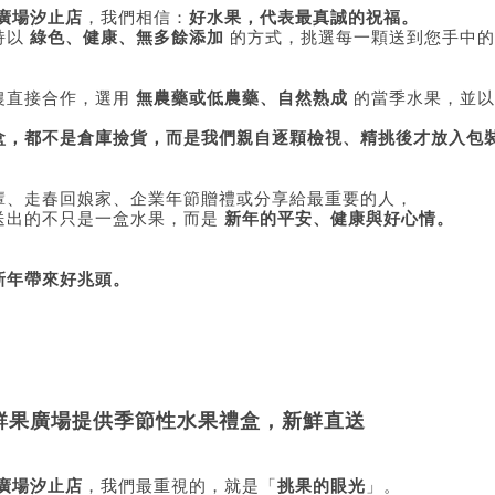
廣場汐止店
，我們相信：
好水果，代表最真誠的祝福。
持以
綠色、健康、無多餘添加
的方式，挑選每一顆送到您手中的
農直接合作，選用
無農藥或低農藥、自然熟成
的當季水果，並以
。
盒，都不是倉庫撿貨，而是我們親自逐顆檢視、精挑後才放入包
輩、走春回娘家、企業年節贈禮或分享給最重要的人，
送出的不只是一盒水果，而是
新年的平安、健康與好心情。
新年帶來好兆頭。
鮮果廣場提供季節性水果禮盒，新鮮直送
廣場汐止店
，我們最重視的，就是「
挑果的眼光
」。