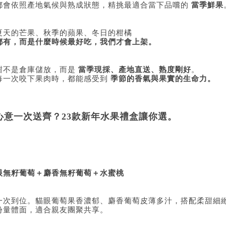
都會依照產地氣候與熟成狀態，精挑最適合當下品嚐的
當季鮮果
夏天的芒果、秋季的蘋果、冬日的柑橘
都有，而是什麼時候最好吃，我們才會上架。
甜不是倉庫儲放，而是
當季現採、產地直送、熟度剛好
。
每一次咬下果肉時，都能感受到
季節的香氣與果實的生命力。
心意一次送齊？23款新年水果禮盒讓你選。
眼無籽葡萄＋麝香無籽葡萄＋水蜜桃
一次到位。貓眼葡萄果香濃郁、麝香葡萄皮薄多汁，搭配柔甜細
份量體面，適合親友團聚共享。