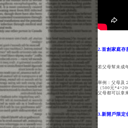
2.首創家庭
若父母幫未成
舉例：父母及
（500元*4=20
父母都可以拿
3.新開戶限定