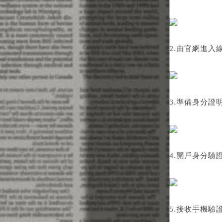
2.由官網進入
3.準備身分證
4.開戶身分驗
5.接收手機驗