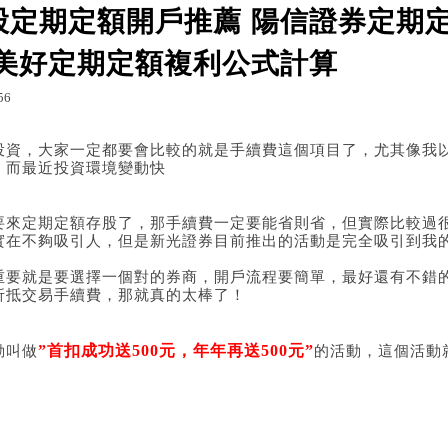
股定期定額開戶推薦 陽信證券定期
 美好定期定額複利公式計算
g.udn.com/g66jqm933278/177876776
列印
56
g66jqm933278 的部落格
投資，大家一定都要會比較的就是手續費這個項目了，尤其像我
，而最近投資環境變動快
要來定期定額存股了，那手續費一定要能省則省，但實際比較過
實在不夠吸引人，但是新光證券目前推出的活動是完全吸引到我
重要就是要選擇一個對的券商，開戶流程要簡單，最好還有不錯
折抵交易手續費，那就真的太棒了！
”首扣成功送500元，年年再送500元”
動叫做
的活動，這個活動