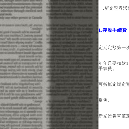
一.新光證券活
1.存股手續
定期定額第一次
年年只要扣款1
手續費。
可折抵定期定
舉例:
新光證券單筆