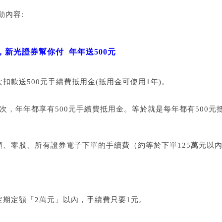
動內容:
費，新光證券幫你付
年年送
500
元
扣款送500元手續費抵用金(抵用金可使用1年)。
次，年年都享有500元手續費抵用金。等於就是每年都有500元
額、零股、所有證券電子下單的手續費（約等於下單125萬元以
定期定額「2萬元」以內，手續費只要1元。