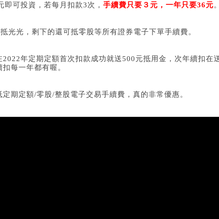
0元即可投資，若每月扣款3次，
手續費只要３元，一年只要36元
幫你抵光光，剩下的還可抵零股等所有證券電子下單手續費。
2022年定期定額首次扣款成功就送500元抵用金，次年續扣在送
續扣每一年都有喔。
抵定期定額/零股/整股電子交易手續費，真的非常優惠。