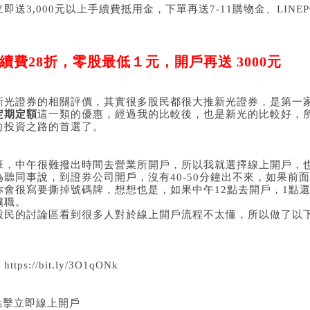
送3,000元以上手續費抵用金，下單再送7-11購物金、LINEP
續費
28
折，零股最低１元，開戶再送
3000
元
新光證券的相關評價，其實很多股民都很大推新光證券，是第一家
定期定額
這一類的優惠，經過我的比較後，也是新光的比較好，
向投資之路的首選了。
班，中午很難撥出時間去營業所開戶，所以我就選擇線上開戶，
聽同事說，到證券公司開戶，沒有40-50分鐘出不來，如果前
你會很寫要撕掉號碼牌，想想也是，如果中午12點去開戶，1點
曠職。
股民的討論區看到很多人對於線上開戶流程不太懂，所以做了以
。
：
https://bit.ly/3O1qONk
點擊立即線上開戶