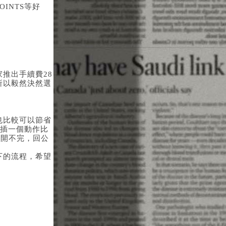
OINTS等好
推出手續費28
所以毅然決然選
也比較可以節省
面插一個動作比
還開不完，回公
下的流程，希望