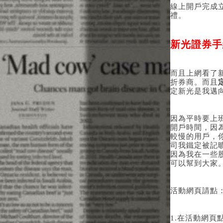
線上開戶完成立即
禮。
新光證券手
而且上網看了
折券商。而且
定新光是我邁
因為平時要上
開戶時間，因為
較慢的用戶，
司我鐵定被記
因為我在一些
可以幫到大家
活動網頁請點
1.在活動網頁