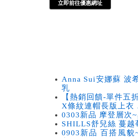
Anna Sui安娜蘇 
乳
【熱銷回饋-單件五
X條紋連帽長版上衣
0303新品 摩登層
SHILLS舒兒絲 蔓
0903新品 百搭風