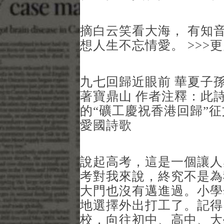
摘白云笑看大海， 有知
想人生不忘情愛。 >>>
九七回歸近眼前 華夏子孫
著寶鼎山 作者注釋：此詩
的“礦工慶祝香港回歸”征
愛國詩歌
說起高考，這是一個讓人
考對我來說，終究不是為
大門也沒有邁進過。小學
地選擇外出打工了。記得
校，向往初中、高中、大