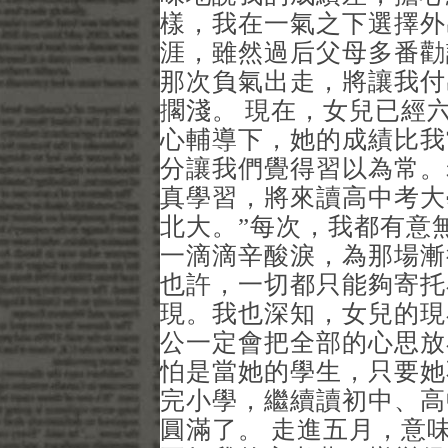
樣，我在一氣之下選擇外
涯，雖然過后父母多番勸
那次負氣出走，將讓我付
擱淺。 現在，女兒已經
心輔導下，她的成績比我
分讓我們覺得習以為常。
真學習，將來讀高中考大
北大。”每次，我都有意
一滴滴辛酸淚，為那場漸
也許，一切都只能夠寄托
現。我也深知，女兒的現
公一定會把全部的心思放
怕是當她的學生，只要她
完小學，繼續讀初中、高
圓滿了。 走進五月，意