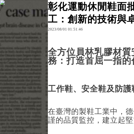
彰化運動休閒鞋面批
工：創新的技術與
原文網址：http://blog.udn.com/f7gtqgr338324/179
2023
/
08
/
01
01
:
51
:
46
台中兒童足弓
全方位員林乳膠材質
務：打造首屈一指的
工作鞋、安全鞋及防護
在臺灣的製鞋工業中，德
謹的品質監控，建立起堅