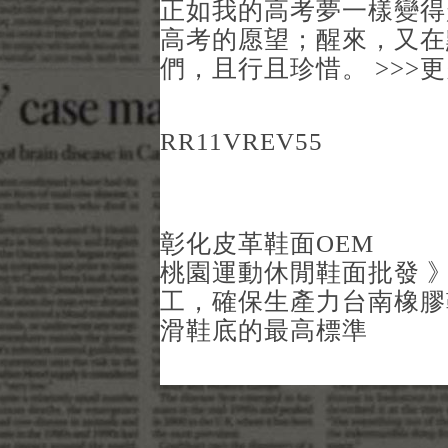
正如我的高考夢一樣變得
高考的愿望；醒來，又在
們，且行且珍惜。 >>>
RR11VREV55
彰化皮革鞋面OEM
桃園運動休閒鞋面批發 
工，確保生產力
台南橡膠
滑鞋底的最高標準