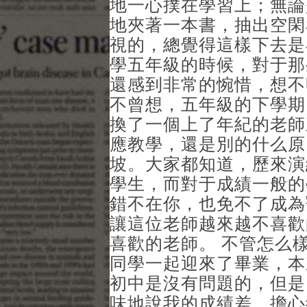
地一心撲在學習上；無論
地夾著一本書，抽出空閑
視的，總覺得這樣下去是
學五年級的時候，對于那
還感到非常的惋惜，想不
不曾想，五年級的下學期
換了一個上了年紀的老師
應教學，還是別的什么原
坡。大家都知道，歷來演
學生，而對于成績一般的
錯不在你，也免不了成為
讓這位老師越來越不喜歡
喜歡的老師。 不管怎么
同學一起迎來了畢業，本
初中是沒有問題的，但是
味地說我的成績差，擔心