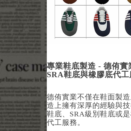
專業鞋底製造 - 德侑
SRA鞋底與橡膠底代工
德侑實業不僅在鞋面製造
造上擁有深厚的經驗與技
鞋底、SRA級別鞋底或
代工服務。