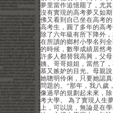
夢里當作追憶罷了，尤其
沒有實現的高考夢又如期
佛又看到自己坐在高考的
高考生，圓了多年的高考
除了六年級有所下降外，
在所讀的鄉村小學名列全
的時候，數學成績居然考
許多人都替我高興，父母
姨、哥哥姐姐，當然了，
慕又嫉妒的目光。母親說
她聰明伶俐，只要她認真
問題的。”那年，我八歲
像過早的規劃起未來，除
考大學。 為了實現人生
上，可以說，無論是在學