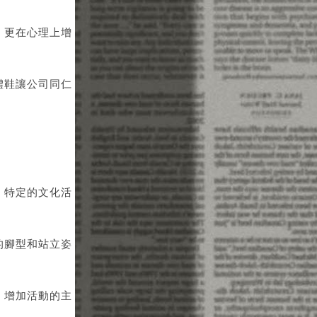
，更在心理上增
體鞋讓公司同仁
、特定的文化活
的腳型和站立姿
，增加活動的主