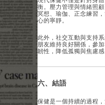
現代保健不僅是針對身體
衡。壓力管理與情緒照顧
冥想、瑜伽、正念練習，
心的寧靜。
此外，社交互動與支持系
朋友維持良好關係，參加
韌性，降低孤獨與焦慮感
六、結語
保健是一個持續的過程，