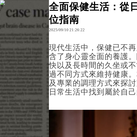
全面保健生活：從
位指南
原文網址：http://blog.udn.com/f67d23cf/18346779
2025
/
09
/
10
21
:
26
:
22
f67d23cf
現代生活中，保健已不再
含了身心靈全面的養護。
快以及長時間的久坐或不
過不同方式來維持健康。
及專業的調理方式來探討
日常生活中找到屬於自己