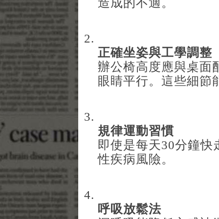
造成的不適。
正確坐姿與工學調整
辦公椅高度應與桌面
眼睛平行。這些細節
規律運動習慣
即使是每天30分鐘
性疾病風險。
呼吸放鬆法