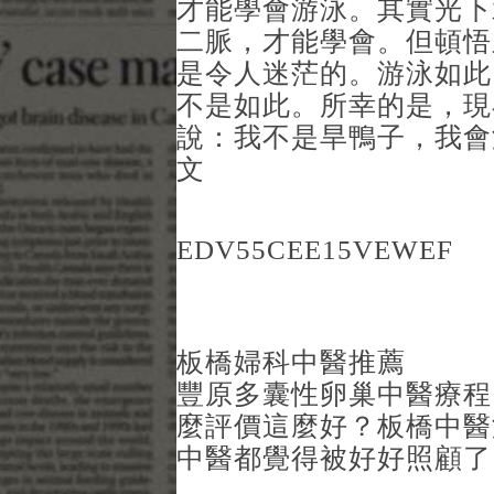
才能學會游泳。其實光下
二脈，才能學會。但頓悟
是令人迷茫的。游泳如此
不是如此。所幸的是，現
說：我不是旱鴨子，我會
文
EDV55CEE15VEWEF
板橋婦科中醫推薦
豐原多囊性卵巢中醫療程
麼評價這麼好？
板橋中醫
中醫都覺得被好好照顧了