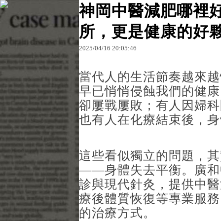
神岡中醫減肥哪裡好
所，更是健康的好
原文網址：http://blog.udn.com/es68zpre53926/182
2025
/
04
/
16
20
:
05
:
46
桃園中醫減重
當代人的生活節奏越來越
早已悄悄侵蝕我們的健康
卻屢戰屢敗；有人因婦科
也有人在化療結束後，身
這些看似獨立的問題，其
——身體失去平衡。廣和
診與現代針灸，提供中醫
療後體質恢復等專業服務
的治療方式。