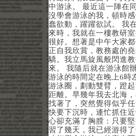
中游泳。 最近這一陣在
沒學會游泳的我，頓時感
蠢欲動，躍躍欲試。 我
來時，我就在一樓教研室
很好。想著是中午大家都
正自我欣賞，教務處的堯
驕。我立馬旋風般閃進教
來。 我隨后就在游泳館
游泳的時間定在晚上6時
游泳圈，劃動雙臂，蹬起
距離。早幾年我去北海，
找著了，突然覺得似乎任
快要下沉時，連忙抓住近
心卻充滿了胸膛：只要堅
習了幾天，我已經游得了