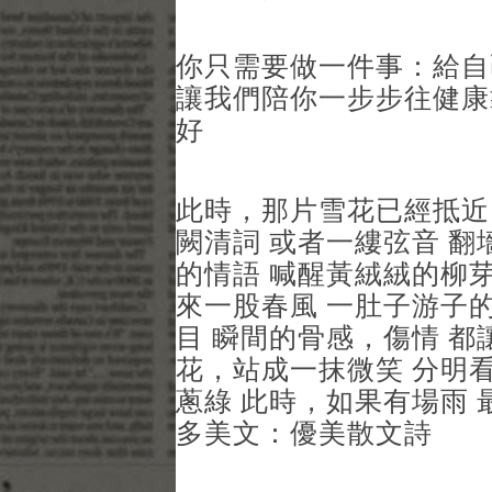
你只需要做一件事：給自
讓我們陪你一步步往健康
好
此時，那片雪花已經抵近
闕清詞 或者一縷弦音 翻
的情語 喊醒黃絨絨的柳芽
來一股春風 一肚子游子的
目 瞬間的骨感，傷情 都
花，站成一抹微笑 分明
蔥綠 此時，如果有場雨 
多美文：優美散文詩