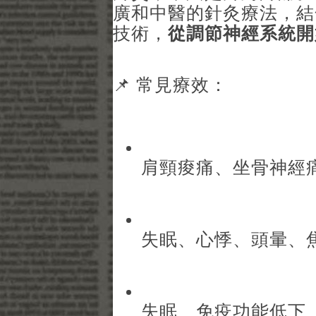
廣和中醫的針灸療法，結
技術，
從調節神經系統開
📌 常見療效：
肩頸痠痛、坐骨神經
失眠、心悸、頭暈、
失眠、免疫功能低下