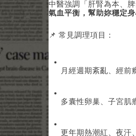
中醫強調「肝腎為本、脾
氣血平衡，幫助妳穩定身
📌 常見調理項目：
月經週期紊亂、經前
多囊性卵巢、子宮肌
更年期熱潮紅、夜汗