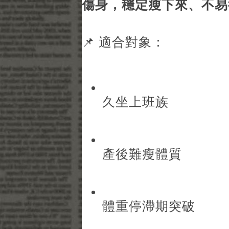
傷身，穩定瘦下來、不易
📌 適合對象：
久坐上班族
產後難瘦體質
體重停滯期突破