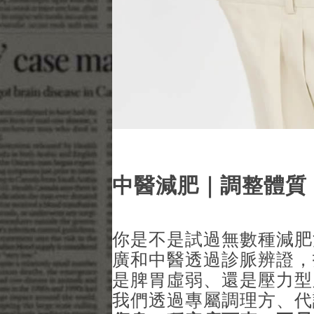
中醫減肥｜調整體質
你是不是試過無數種減肥
廣和中醫透過診脈辨證，
是脾胃虛弱、還是壓力型
我們透過專屬調理方、代