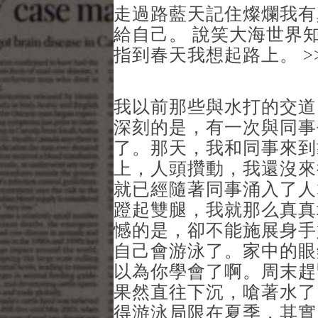
走過路藍天記住燦爛我有
給自己。 說笑大海世界
指到春天我想起路上。 >
我以前那些與水打的交道
深刻的是，有一次與同事
了。那天，我和同事來到
上，人頭攢動，我還沒來
就已經隨著同事涌入了人
蹬起雙腿，我就那么真真
憾的是，卻不能施展身手
自己會游泳了。家中的眼
以為你學會了啊。周末趕
果然直往下沉，嗆著水了
得游泳局限在夏季，其實